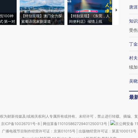
唐涯
【推广】走
找100种
【特别呈现】澳门全力探
【特别呈现】《东莞，人
会，让数智科
知识
式·第一对
索葡语国家新渠道
间便利店》倾情上线
业
受伤
丁金
村夫
续加
吴晓
最
权为财新传媒及/或相关权利人专属所有或持有。未经许可，禁止进行转载、摘编、
京ICP备10026701号-8
|
网信算备110105862729401250013号
|
京公网安备 11
广播电视节目制作经营许可证：京第01015号
|
出版物经营许可证：第直100013号