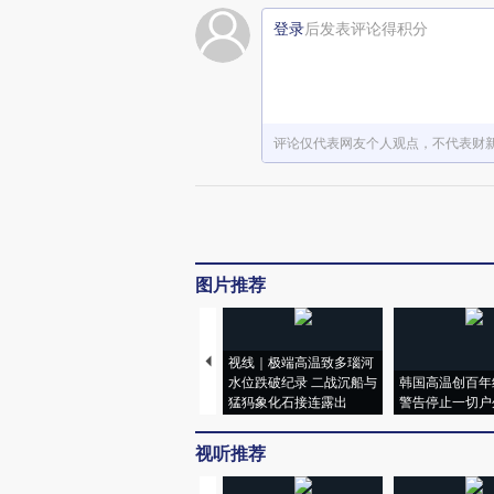
登录
后发表评论得积分
评论仅代表网友个人观点，不代表财
图片推荐
视线｜极端高温致多瑙河
水位跌破纪录 二战沉船与
韩国高温创百年
猛犸象化石接连露出
警告停止一切户
视听推荐