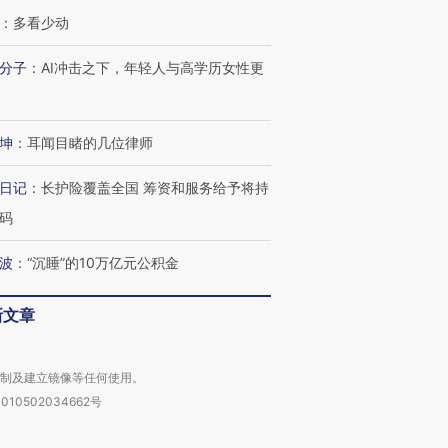
：
多看少动
进第四届链博
【商旅对话】华住集团
技“链”接产
【特别呈现】寻找100种
CFO：不靠规模取胜，华
【特别呈
分子
：
AI冲击之下，年轻人与高学历女性更
有意思的生活方式·第三对
住三大增长引擎是什么？
有意思的
坤
：
耳闻目睹的几位律师
日记
：
长护险覆盖全国 筹资和服务给予将持
码
波
：
“沉睡”的10万亿元公积金
新文章
复制及建立镜像等任何使用。
010502034662号