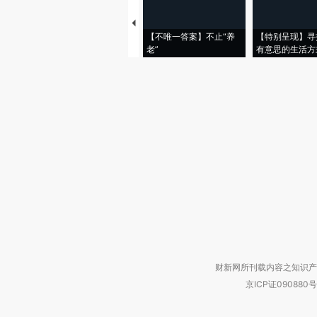
【不唯一答案】不止“养
【特别呈现】寻
老”
有意思的生活方
财新网所刊载内容之知识产
京ICP证090880号