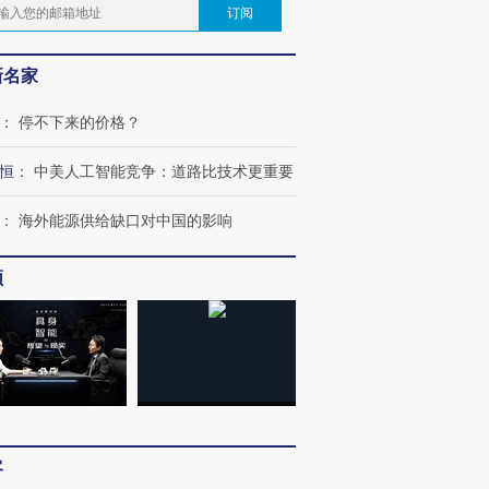
订阅
新名家
：
停不下来的价格？
恒
：
中美人工智能竞争：道路比技术更重要
：
海外能源供给缺口对中国的影响
频
OX的吸金
马航飞行员跨国走私7万
视线｜被称为“蟑螂”的印
让中产们甘
粒摇头丸 尿检体内含3种
度Z世代 用街头抗争将教
秘鲁纳斯
”？
毒品
育部长拱下台
13人遇难
客