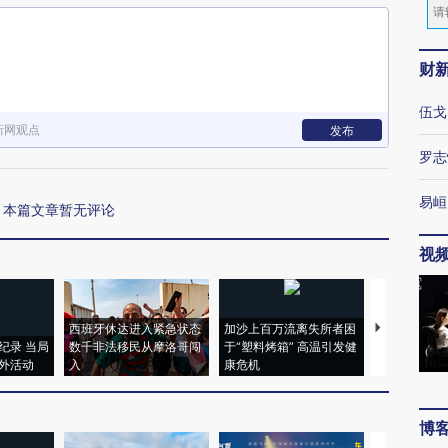
财
伍戈
新网观点
发布
罗志
易峘
本篇文章暂无评论
视
西班牙休达进入紧急状态
加沙上百万流离失所者困
视线｜HYR
纪录 当局
数千非法移民从摩洛哥闯
于“塑料烤箱” 高温引发健
术：是什么
外活动
入
康危机
心“花钱找虐
博