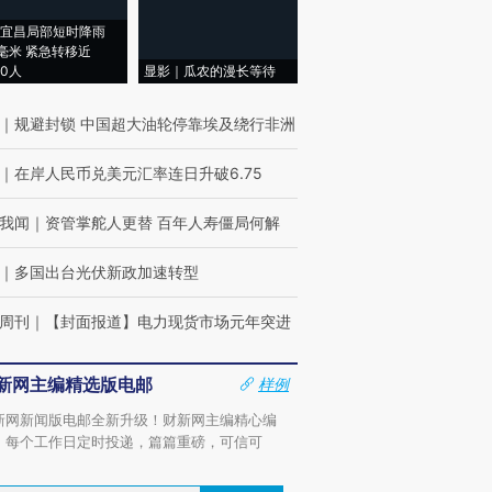
宜昌局部短时降雨
8毫米 紧急转移近
00人
显影｜瓜农的漫长等待
｜
规避封锁 中国超大油轮停靠埃及绕行非洲
｜
在岸人民币兑美元汇率连日升破6.75
我闻
｜
资管掌舵人更替 百年人寿僵局何解
｜
多国出台光伏新政加速转型
周刊
｜
【封面报道】电力现货市场元年突进
新网主编精选版电邮
样例
新网新闻版电邮全新升级！财新网主编精心编
，每个工作日定时投递，篇篇重磅，可信可
。