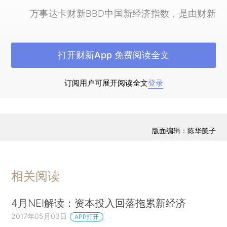
万事达卡财新BBD中国新经济指数，是由财新
智库（深圳）投资发展有限公司和成都数联铭品科
技公司与北京大学国家发展研究院合作研发，每月
打开财新App 免费阅读全文
2日上午10：00发布上月数据。
新经济指数旨在度量中国经济转型中新经济相
订阅用户可展开阅读全文
登录
对于传统经济或旧经济的活跃程度。新经济指数覆
盖了节能与环保业、新一代信息技术与信息服务产
业、生物医药产业、高端装备制造产业、新能源产
版面编辑：陈华懿子
业、新材料产业、新能源汽车产业、高新技术服务
与研发业、金融服务与法律服务等9个类别，共111
个行业。■
相关阅读
附：2017年5月NEI报告（
中文版
/
英文版
）
4月NEI解读：资本投入回落拖累新经济
2017年05月03日
APP打开