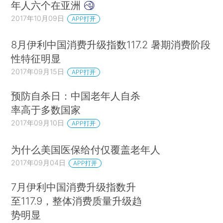
年人六个在亚洲
图1：老年人专用健康消费与非老年人专用健康消费之比 （数据来源：京东
2017年10月09日
APP打开
大数据）
8月伊利中国消费升级指数117.2 暑期消费阶段
性特征明显
从上图可以看到，从2016年开始，「老年人专
2017年09月15日
APP打开
用健康消费」对「非老年人专用健康消费」的比值
逐月上升，从2016年3月的最低值——不到0.5，上
预防自杀日：中国老年人自杀
升到2017年8月的超过0.8。按照老龄化的趋势，老
率高于多数国家
年人专用健康消费超过非老年人专用健康消费的时
2017年09月10日
APP打开
间可能正在不远处，在健康消费中，老年人的贡献
为什么美国医保给付仅覆盖老年人
正在变得越来越重要。
2017年09月04日
APP打开
2、人口老龄化加速老年消费
7月伊利中国消费升级指数升
我们将2016年各省人口老龄化率放在横轴，
至117.9，整体消费质量升级趋
「老年人专用健康消费」占总健康消费的比重增长
势明显