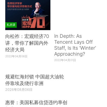
3、老年健康消费观念存在差异
老年人消费观念上的差异体现在以下两个维
私房课
度：
In Depth: As
向松祚：宏观经济70
第一个观念差异维度体现在不同地区之间的观
Tencent Lays Off
讲，带你了解国内外
念差异。我们将「老年人专用健康消费」分为「预
Staff, Is Its ‘Winter’
经济大局
防类消费」以及「补救类消费」。「预防类消费」
Approaching?
2022年04月06日
主要指的是健身器械、身体情况监测、非处方类广
2022年04月01日
谱营养药品等，而「补救类消费」包括供术后情况
改善的中药、理疗仪、轮椅、特定内脏养护类的药
规避红海封锁 中国超大油轮
品。前者主要在健康时使用，而后者往往在不健康
停靠埃及绕行非洲
时使用。计算「预防类消费」和「补救类消费」占
2026年08月06日
比之间的差额，可以得到一个当地老年人健康观念
的指标。
惠誉：美国私募信贷违约率创