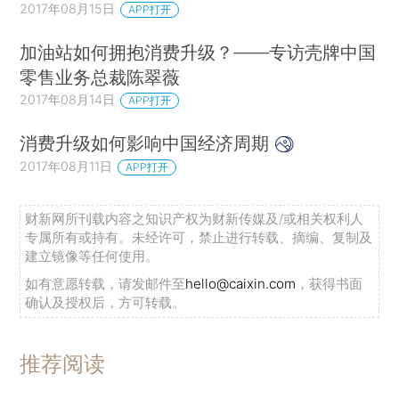
放在纵轴，不难发现两者呈现非常明显的正相关关
2017年08月15日
APP打开
系。一个地区的老年人占比每提高1%，该地区
加油站如何拥抱消费升级？——专访壳牌中国
2017年的「老年人专用健康消费」占总消费的比
零售业务总裁陈翠薇
重，就会比2016年提高0.56%。
2017年08月14日
APP打开
消费升级如何影响中国经济周期
2017年08月11日
APP打开
财新网所刊载内容之知识产权为财新传媒及/或相关权利人
专属所有或持有。未经许可，禁止进行转载、摘编、复制及
建立镜像等任何使用。
如有意愿转载，请发邮件至
hello@caixin.com
，获得书面
确认及授权后，方可转载。
图2：老年人专用健康消费占比增长与人口老龄化关系图 （数据来源：京东
推荐阅读
大数据）