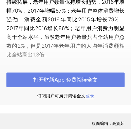
持续拓展，老年用户数量保持增长趋势，2016年增
幅70%，2017年增幅57%；老年用户整体消费增长
强劲，消费金额2016年同比2015年增长79%，
2017年同比2016增长86%；老年用户消费力明显
高于全站水平，虽然老年用户数量只占全站用户总
数的2%，但是2017年老年用户的人均年消费额相
比全站高出1.3倍。
一般来说，人们常常认为消费升级是属于年轻
人的专利，但老年人的消费有没有升级呢？老年人
打开财新App 免费阅读全文
的消费升级，又出现在哪些方面，是什么原因导致
的？带着这个问题，我们选取了在消费领域具有代
订阅用户可展开阅读全文
登录
表性及风向标性质的京东大数据进行了一项好玩的
研究——在健康消费中，老年人出现了哪些消费升
级的现象？
版面编辑：高婉茹