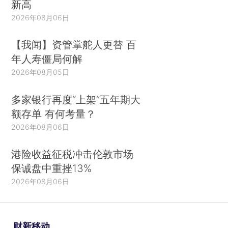
新高
由下图可以看到，最倾向于购买「补救类消
2026年08月06日
费」的地区是西藏、青海、甘肃、云南、宁夏等相
对不发达地区，其老年人与其事前购买预防，更倾
【我闻】资管掌舵人更替 百
向于选择事后补救。相反，福建、上海、黑龙江、
年人寿僵局何解
海南和浙江等地的老年人倾向于更多地购买「预防
2026年08月05日
类消费」，同时，这些地区购买「补救类消费」的
多家银行再度“上架”五年期大
占比也比较低。
额存单 有何考量？
治未病，还是治已病？下图正说明了不同地区
2026年08月06日
的老人在以上问题上给出了截然不同的回答。
港险收益征税冲击伦敦市场
保诚盘中重挫13%
图3：各省老年人不同类别消费比例（数据来源：京东大数据）
2026年08月06日
第二个观念差异维度体现在老年人和年轻人之
财新移动
间的消费观念差异。