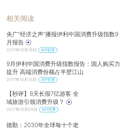
1、老年健康消费的总量升级
一般来说，对于健康的消费，包括营养品、药
相关阅读
物、保健器械、治疗器械共四个方面。而其中一些
央广“经济之声”播报伊利中国消费升级指数9
健康消费，则是专属于老年人的，例如助听器、骨
月报告
骼健康类营养品、家用制氧机等，这类商品的一般
2017年10月18日
APP打开
消费群体集中在老年人身上，我们将这类商品定义
为「老年人专用健康消费」。而其他的一些不以老
9月伊利中国消费升级指数报告：国人购买力
年人为主要消费群体的健康消费品，例如减肥用的
提升 高端消费份额占半壁江山
左旋肉碱、孕妇使用的叶酸、美容使用的胶原蛋白
2017年10月15日
APP打开
等，则定义为「非老年人专用健康消费」。
【秒评】8天长假7亿游客 全
以2016年1月两类健康消费为基准设置指数
域旅游引领消费升级？
100，那么到2017年8月，这两类消费品的比例出
2017年10月09日
APP打开
现了什么变化？
德勤：2030年全球每十个老