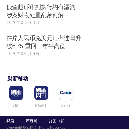
爱的欧洲宫廷奢华风，自然是最被鄙视的。
侦查起诉审判执行均有漏洞
涉案财物处置乱象何解
而曾几何时年轻人钟爱的宜家北欧风和无印良
2026年08月06日
品性冷淡风，也因为烂大街了而不再受宠。
在岸人民币兑美元汇率连日升
新中产需要的，是更加个性化的选择。
于是，
破6.75 重回三年半高位
一系列全新风格的家居品牌成为家居行业的新焦
2026年08月06日
点。
比如号称在日本本土吊打无印良品的家居连锁
财新移动
品牌
“NITORI宜得利”。
又如很多跨界品牌——ZARA旗下家居品牌，
江湖人称“咋啦轰”的ZARA HOME；房产大亨碧桂
财新
财新周刊
Caixin
园推出的千亿级别的家居品牌“橙家”；还有不好好
养猪、也不专心搞音乐的
网易
，跟酒店、地产商合
登录
网页版
订阅电邮
|
|
作，做起了家居样板房“严选HOME”。
Copyright 财新网 All Rights Reserved