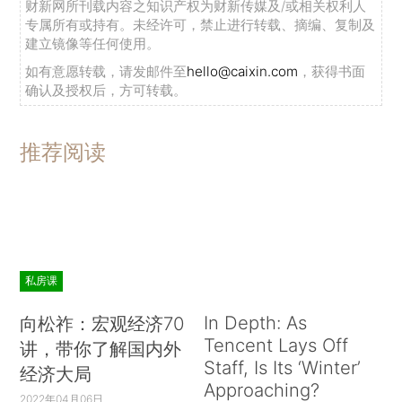
势。
财新传媒
和数联铭品（BBD）联合发布数据显
财新网所刊载内容之知识产权为财新传媒及/或相关权利人
专属所有或持有。未经许可，禁止进行转载、摘编、复制及
示，伊利中国消费升级指数自今年5月起快速上
建立镜像等任何使用。
涨，9月达到113.4，虽然到10月下降到107.3，但
如有意愿转载，请发邮件至
hello@caixin.com
，获得书面
仍处于较高水平。
确认及授权后，方可转载。
推荐阅读
消费升级几乎席卷了生活的各个领域，无论是
衣服、食品、电器、文化娱乐等等，而其中最突出
的，要属家居行业。
私房课
别说红木，
宜家
都不受宠了
In Depth: As
向松祚：宏观经济70
房价高到分分钟想跳楼，新中产们虽面临着空
Tencent Lays Off
讲，带你了解国内外
间有限的“蜗居”生活，但不能阻碍他们对居住品质
Staff, Is Its ‘Winter’
经济大局
的高标准、严要求。毕竟，在雾霾爆表的寒冬，恒
Approaching?
2022年04月06日