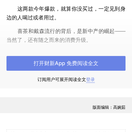
这两款今年爆款，就算你没买过，一定见到身
边的人喝过或者用过。
喜茶和戴森流行的背后，是新中产的崛起——
当然了，还有随之而来的消费升级。
新中产正成为社会的中坚力量，据统计，目前
我国新中产阶级人数已超过2亿。到2020年，在经
打开财新App 免费阅读全文
济的强大驱动下，这一数字将达到7亿。
订阅用户可展开阅读全文
登录
随着收入增长，以80后、90后为代表的新中
产群体，不再满足于基本生活需要，开始愿意为生
活品质、情感因素、个性化和设计感花更多的钱。
版面编辑：高婉茹
消费升级正在激烈地发生——是的，激烈。
从数据上，我们就可以直观地看出这种猛烈态