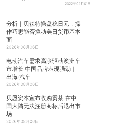
温26摄氏度、开着空气净化器的房间，简直就是人
2022年04月01日
间天堂。
分析｜贝森特操盘稳日元，操
除满足基本的住宿需求之外，家居的整体风格
作巧思能否撬动美日货币基本
已然成为新中产个性、审美及生活方式的重要体
面
现。我是什么样的人，看我的家就知道。
2026年08月06日
电动汽车需求高涨驱动澳洲车
市增长 中国品牌表现强劲｜
出海·汽车
9月，家具及室内装饰品消费升级指数为 212.1，家居行业加快产品升级，不
2026年08月06日
断满足消费者对家居品质的需求。
贝恩资本宣布收购贡茶 在中
谈起新中产偏爱的家装风格，真是长江后浪推
国大陆无法注册商标后退出市
前浪，前浪死在沙滩上。
场
2026年08月06日
父辈们最爱的传统红木家具风，以及土豪们钟