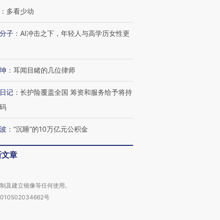
：
多看少动
分子
：
AI冲击之下，年轻人与高学历女性更
坤
：
耳闻目睹的几位律师
日记
：
长护险覆盖全国 筹资和服务给予将持
码
波
：
“沉睡”的10万亿元公积金
新文章
复制及建立镜像等任何使用。
010502034662号