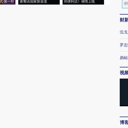
式·第一对
索葡语国家新渠道
间便利店》倾情上线
业
财
伍戈
罗志
易峘
视
博