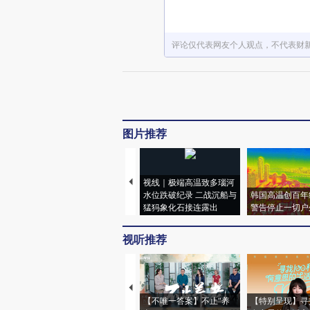
评论仅代表网友个人观点，不代表财
图片推荐
视线｜极端高温致多瑙河
水位跌破纪录 二战沉船与
韩国高温创百年
猛犸象化石接连露出
警告停止一切户
视听推荐
【不唯一答案】不止“养
【特别呈现】寻