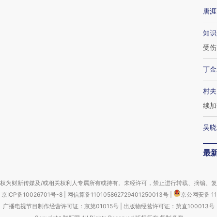
唐涯
知识
受伤
丁金
村夫
续加
吴晓
最
权为财新传媒及/或相关权利人专属所有或持有。未经许可，禁止进行转载、摘编、
京ICP备10026701号-8
|
网信算备110105862729401250013号
|
京公网安备 11
广播电视节目制作经营许可证：京第01015号
|
出版物经营许可证：第直100013号