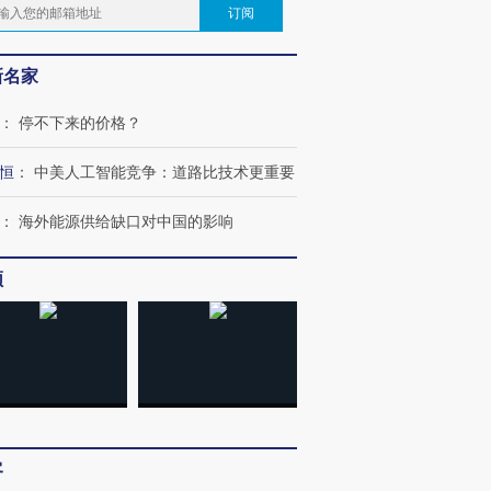
有意思的生活方式·第三对
住三大增长引擎是什么？
有意思的
订阅
新名家
：
停不下来的价格？
恒
：
中美人工智能竞争：道路比技术更重要
：
海外能源供给缺口对中国的影响
频
客