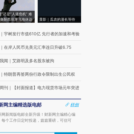
侵”还是“人道危机” 难
撕裂西班牙飞地休达
显影｜瓜农的漫长等待
｜
宇树发行市值610亿 先行者的加速和考验
｜
在岸人民币兑美元汇率连日升破6.75
我闻
｜
艾路明及多名股东被拘
｜
特朗普再签两份行政令限制出生公民权
跨国走私7万
视线｜被称为“蟑螂”的印
视线｜“入侵”还是“人道危
检体内含3种
度Z世代 用街头抗争将教
机”？难民潮撕裂西班牙
秘鲁纳斯
周刊
｜
【封面报道】电力现货市场元年突进
育部长拱下台
飞地休达
13人遇难
新网主编精选版电邮
样例
新网新闻版电邮全新升级！财新网主编精心编
，每个工作日定时投递，篇篇重磅，可信可
进第四届链博
【商旅对话】华住集团
。
技“链”接产
【特别呈现】寻找100种
CFO：不靠规模取胜，华
【特别呈