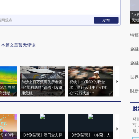
“入
新网观点
民潮
发布
特稿
本篇文章暂无评论
金融
金融
世界
加沙上百万流离失所者困
视线｜HYROX的吸金
马航飞行员
纪录 当局
于“塑料烤箱” 高温引发健
术：是什么让中产们甘
粒摇头丸 尿
财新
外活动
康危机
心“花钱找虐”？
毒品
财
财
写
【推广】走
引
找100种
【特别呈现】澳门全力探
【特别呈现】《东莞，人
会，让数智科