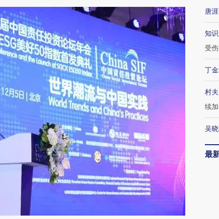
唐涯
知识
受伤
丁金
村夫
续加
吴晓
最