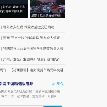
｜被称为“蟑螂”的印
世代 将教育部长拱下
显影｜瓜农的漫长等待
｜
境外收入征税 保险收益缴交已启动
｜
河南“三支一扶”考试舞弊 警方介入侦查
｜
特朗普再上台后中国留学生获签数量大减
｜
广州开发区产业园REIT较发行价“腰斩”
周刊
｜
【封面报道】电力现货市场元年突进
新网主编精选版电邮
样例
新网新闻版电邮全新升级！财新网主编精心编
，每个工作日定时投递，篇篇重磅，可信可
。