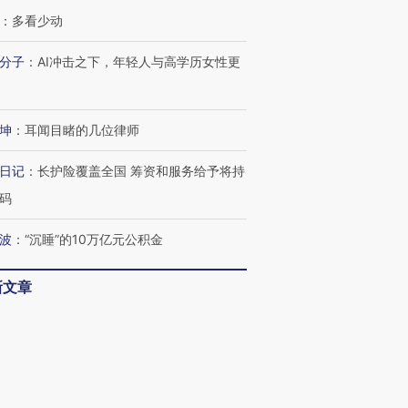
：
多看少动
分子
：
AI冲击之下，年轻人与高学历女性更
坤
：
耳闻目睹的几位律师
日记
：
长护险覆盖全国 筹资和服务给予将持
码
波
：
“沉睡”的10万亿元公积金
新文章