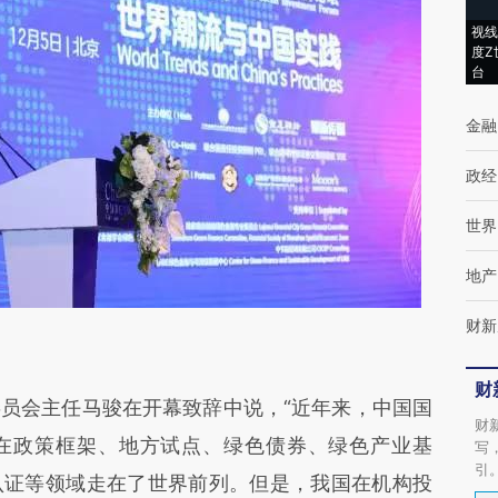
视线
度Z
台
金融
政经
世界
地产
财新
财
会主任马骏在开幕致辞中说，“近年来，中国国
财
在政策框架、地方试点、绿色债券、绿色产业基
写
引
认证等领域走在了世界前列。但是，我国在机构投