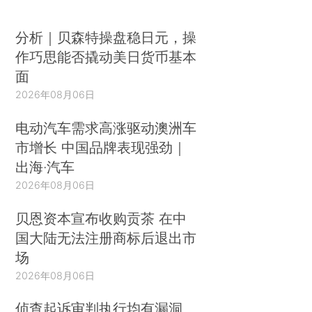
从2017年5月到12月，服务大类消费升级指数
分析｜贝森特操盘稳日元，操
中，居住类消费升级指数远高于其他类别，消费升
作巧思能否撬动美日货币基本
级现象明显。家装建材类商品、墙地面材料、灯饰
面
照明和小家电均呈现升级趋势。人们对于居住的要
2026年08月06日
求也逐渐从生存需求转向 了生活享受。
电动汽车需求高涨驱动澳洲车
从具有代表性的服务消费中类来看，本月住房
市增长 中国品牌表现强劲｜
保养、维修及管理服务消费升级指数录得158.1，环
出海·汽车
比下降4.1，但仍然是服务类中消费升级指数最高
2026年08月06日
的。
贝恩资本宣布收购贡茶 在中
国大陆无法注册商标后退出市
场
注：
2026年08月06日
实物消费升级指数是根据京东集团提供的2016年1
侦查起诉审判执行均有漏洞
月到2017年12月京东小类商品前十大交易商品每月