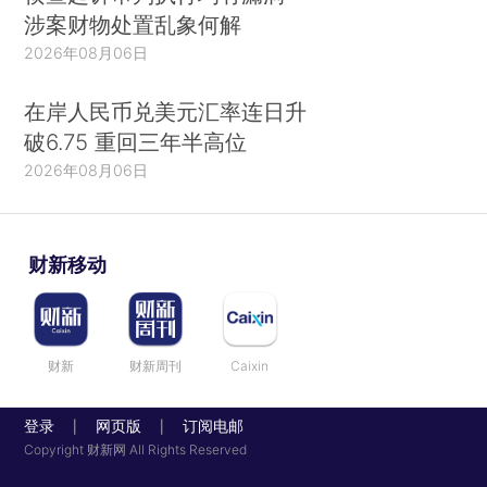
涉案财物处置乱象何解
的电商交易数据，采用固定篮子指数框架计算得
2026年08月06日
出。
在岸人民币兑美元汇率连日升
破6.75 重回三年半高位
2016年3月由财新联合数联铭品公司（BBD）
2026年08月06日
共同推出了万事达卡财新BBD中国新经济指数
(NEI)，力图用实时动态大数据的挖掘方法，量化
中国新经济的发展状况。
财新移动
截至目前，新经济系列指数已陆续推出：中国
新能源汽车指数（NEVI，原NEVEI指数）、中国数
财新
财新周刊
Caixin
字经济指数（DEI，原CDEI指数）、伊利中国消费
升级指数（NECI）、
剑南春
一带一路指数
登录
网页版
订阅电邮
|
|
（BRI）、
朗诗
•中国ESG 景气指数（ESGDI）。
Copyright 财新网 All Rights Reserved