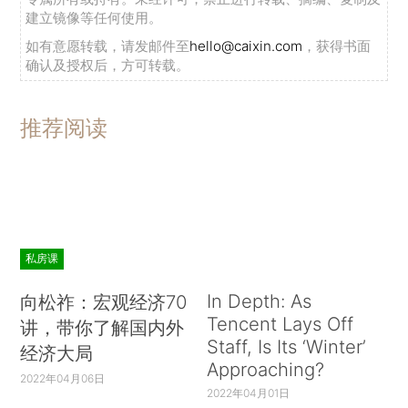
在电脑、办公类商品类别中，电脑配件相比于
建立镜像等任何使用。
电脑整机等升级尤为迅速。在数码类产品类别，智
如有意愿转载，请发邮件至
hello@caixin.com
，获得书面
能设备体现出了明显的升级趋势，而电子教育类则
确认及授权后，方可转载。
出现下滑。
推荐阅读
在服务消费中，从部分具有消费升级特征的代
表性服务中类看，教育类服务消费升级指数持续下
跌，本月指数录得63.3，出现降级现象。与传统教
育模式相比，在线教育更具性价比，同时受时间、
地点等限制较少，也有较大的自主性。随着人们对
私房课
教育的认识加深，近几年在线教育出现了火爆现
象。现象的背后是我国的在线教育整体市场还处于
In Depth: As
向松祚：宏观经济70
比较初期的阶段，在行业自觉、市场秩序、教育评
Tencent Lays Off
讲，带你了解国内外
估等方面均存在诸多乱象。
Staff, Is Its ‘Winter’
经济大局
Approaching?
2022年04月06日
（三）居住
2022年04月01日