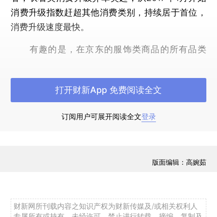
消费升级指数赶超其他消费类别，持续居于首位，
消费升级速度最快。
有趣的是，在京东的服饰类商品的所有品类
中，“内衣”类升级最快。每年的“双十一”购物大潮
中，与“秋裤”相关的“内衣”类别都是订单大户。从数
打开财新App 免费阅读全文
据上看，“内衣”的销量“一骑绝尘”，远超“女装”、“男
装”和“服饰配件”，并从8月开始逐渐加快上升速
订阅用户可展开阅读全文
登录
度，截至12月达到117.8。
（二）教育、文化和娱乐：在线教育机遇与挑
战并存
版面编辑：高婉茹
随着生活质量的提高，带动居民在教育文化和
娱乐、生活用品及服务类的消费升级稳步上升。
财新网所刊载内容之知识产权为财新传媒及/或相关权利人
专属所有或持有。未经许可，禁止进行转载、摘编、复制及