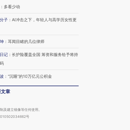
：
多看少动
分子
：
AI冲击之下，年轻人与高学历女性更
坤
：
耳闻目睹的几位律师
日记
：
长护险覆盖全国 筹资和服务给予将持
码
波
：
“沉睡”的10万亿元公积金
新文章
复制及建立镜像等任何使用。
010502034662号