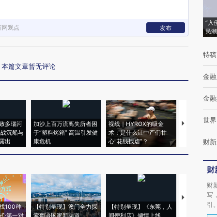
“入
新网观点
发布
民潮
特稿
本篇文章暂无评论
金融
金融
世界
致多瑙河
加沙上百万流离失所者困
视线｜HYROX的吸金
马航飞行员
二战沉船与
于“塑料烤箱” 高温引发健
术：是什么让中产们甘
粒摇头丸 尿
露出
康危机
心“花钱找虐”？
毒品
财新
财
财
写
【推广】走
引
找100种
【特别呈现】澳门全力探
【特别呈现】《东莞，人
会，让数智科
式·第一对
索葡语国家新渠道
间便利店》倾情上线
业