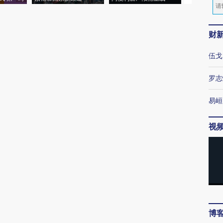
财
伍戈
罗志
易峘
视
博