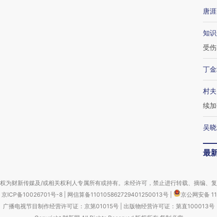
唐涯
知识
受伤
丁金
村夫
续加
吴晓
最
权为财新传媒及/或相关权利人专属所有或持有。未经许可，禁止进行转载、摘编、
京ICP备10026701号-8
|
网信算备110105862729401250013号
|
京公网安备 11
广播电视节目制作经营许可证：京第01015号
|
出版物经营许可证：第直100013号