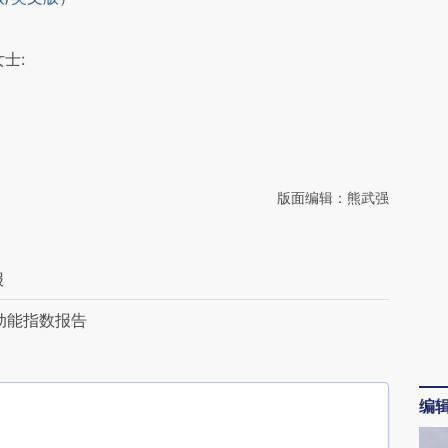
差。不代表财新观点和立场。推荐点击链接阅读原
士:
版面编辑：熊武强
报
新动能指数报告
编