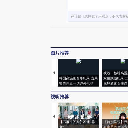
评论仅代表网友个人观点，不代表财
图片推荐
视线｜极端高温
韩国高温创百年纪录 当局
水位跌破纪录 
警告停止一切户外活动
猛犸象化石接连
视听推荐
【不唯一答案】不止“养
【特别呈现】寻
老”
有意思的生活方