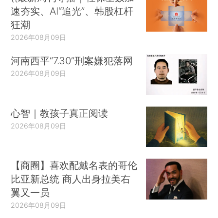
码基建投资。在长期金融稳定的条件下，A股市场
速夯实、AI“追光”、韩股杠杆
可能面临短期波动，但无碍稳中求进的中长期趋
狂潮
势。
2026年08月09日
详细报告：
A股Smart Beta月度报告(2019年8
河南西平“7.30”刑案嫌犯落网
月)
2026年08月09日
心智｜教孩子真正阅读
2026年08月09日
【商圈】喜欢配戴名表的哥伦
比亚新总统 商人出身拉美右
翼又一员
2026年08月09日