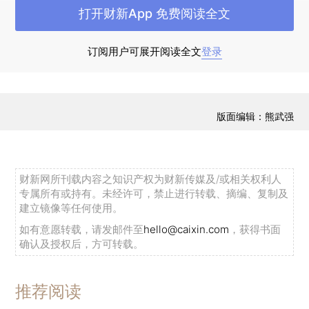
的两个上涨股指，涨幅分别为2.58%和0.42%。本
打开财新App 免费阅读全文
月经营质量因子表现最优，录得所有因子中最高的
3.99%的相对收益，进取型因子表现明显优于中性
订阅用户可展开阅读全文
登录
因子和防御型因子。
8月初的因子调整中，我们继续保持了质量因
版面编辑：熊武强
子和金融风险因子的暴露，得益于经营质量因子和
金融风险因子本月在所有因子中表现最优，8月高
质量多因子策略上涨3.64%，单月大幅跑赢沪深
财新网所刊载内容之知识产权为财新传媒及/或相关权利人
300指数4.05%
专属所有或持有。未经许可，禁止进行转载、摘编、复制及
建立镜像等任何使用。
如有意愿转载，请发邮件至
hello@caixin.com
，获得书面
确认及授权后，方可转载。
推荐阅读