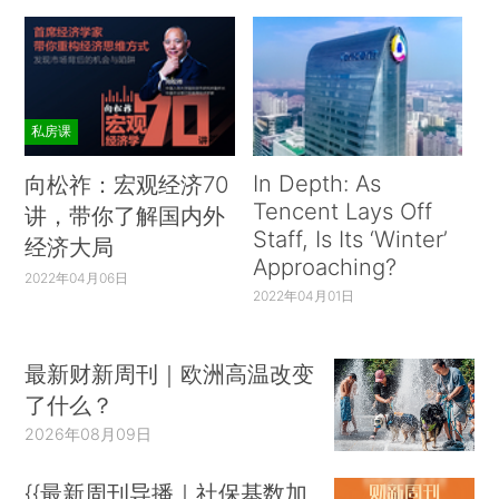
中美贸易争端对A股的影响已经逐渐钝化，但
我们不能忽视的是，贸易摩擦对全球经济造成的重
大影响，国际货币基金组织（IMF）在2019年7月
发布的《世界经济展望》报告中预测，2019年全球
私房课
经济增速将放缓至3.2%，而全球贸易增速将放缓至
In Depth: As
向松祚：宏观经济70
2.5%，8月中美贸易摩擦几度升级，外部不确定性
Tencent Lays Off
讲，带你了解国内外
再度加大。
Staff, Is Its ‘Winter’
经济大局
Approaching?
国家统计局9月10日公布的数据显示，8月CPI
2022年04月06日
2022年04月01日
同比上涨2.8%，与7月持平； PPI同比下降0.8%，
较7月回落0.5个百分点，连续两月同比负增长，显
示需求低迷，通缩压力加大。在较大的经济下行压
最新财新周刊｜欧洲高温改变
了什么？
力下，中国政府坚持长期结构性改革，不走短期需
2026年08月09日
求刺激的老路，对房地产以外的领域定向信贷宽
松，人民币汇率有控制的贬值，同时缓慢温和地加
{{最新周刊导播｜社保基数加