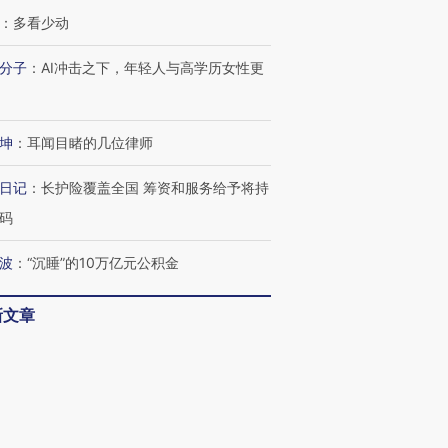
：
多看少动
分子
：
AI冲击之下，年轻人与高学历女性更
坤
：
耳闻目睹的几位律师
日记
：
长护险覆盖全国 筹资和服务给予将持
码
波
：
“沉睡”的10万亿元公积金
新文章