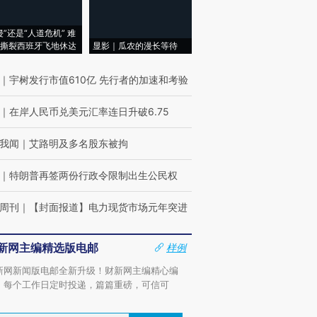
侵”还是“人道危机” 难
撕裂西班牙飞地休达
显影｜瓜农的漫长等待
｜
宇树发行市值610亿 先行者的加速和考验
｜
在岸人民币兑美元汇率连日升破6.75
我闻
｜
艾路明及多名股东被拘
｜
特朗普再签两份行政令限制出生公民权
周刊
｜
【封面报道】电力现货市场元年突进
新网主编精选版电邮
样例
新网新闻版电邮全新升级！财新网主编精心编
，每个工作日定时投递，篇篇重磅，可信可
。