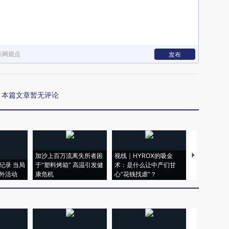
新网观点
发布
本篇文章暂无评论
加沙上百万流离失所者困
视线｜HYROX的吸金
马航飞行员
纪录 当局
于“塑料烤箱” 高温引发健
术：是什么让中产们甘
粒摇头丸 尿
外活动
康危机
心“花钱找虐”？
毒品