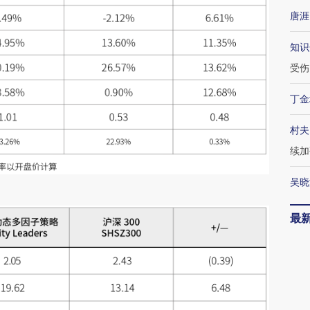
唐涯
知识
受伤
丁金
村夫
续加
吴晓
最