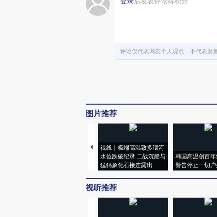
登录
后发表评论得积分
评论仅代表网友个人观点，不代表财
图片推荐
视线｜极端高温致多瑙河
水位跌破纪录 二战沉船与
韩国高温创百年
猛犸象化石接连露出
警告停止一切户
视听推荐