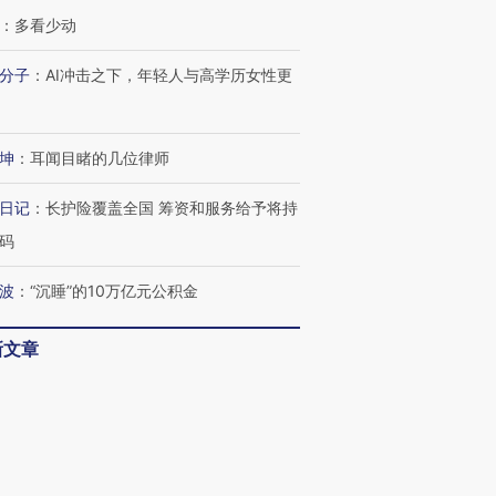
：
多看少动
分子
：
AI冲击之下，年轻人与高学历女性更
坤
：
耳闻目睹的几位律师
日记
：
长护险覆盖全国 筹资和服务给予将持
码
波
：
“沉睡”的10万亿元公积金
新文章