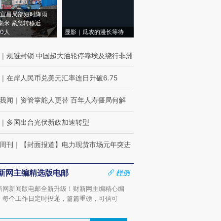
宜昌局部短时降雨
8毫米 紧急转移近
00人
显影｜瓜农的漫长等待
｜
规避封锁 中国超大油轮停靠埃及绕行非洲
｜
在岸人民币兑美元汇率连日升破6.75
我闻
｜
资管掌舵人更替 百年人寿僵局何解
｜
多国出台光伏新政加速转型
周刊
｜
【封面报道】电力现货市场元年突进
新网主编精选版电邮
样例
新网新闻版电邮全新升级！财新网主编精心编
，每个工作日定时投递，篇篇重磅，可信可
。