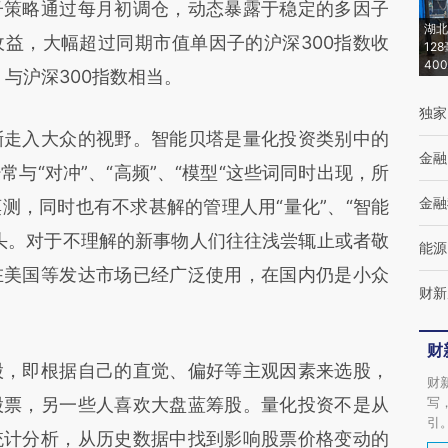
子策略通过每月初调仓，动态暴露于稳定的多因子
湖北
化收益，大幅超过同期市值单因子的沪深300指数收
12
40
，与沪深300指数相当。
独家
走入大众的视野。智能贝塔是量化投资类别中的
金融
与“对冲”、“高频”、“模型“这些词同时出现，所
金融
测，同时也有不求甚解的管理人用“量化”、“智能
头。对于不理解的新事物人们往往浅尝辄止或者敬
能源
在美国等发达市场已经广泛使用，在国内仍是小众
财新
财
，即根据自己的直觉、偏好等主观因素来选股，
财
股票，另一些人喜欢大盘蓝筹股。量化投资不是从
写
引
统计分析，从历史数据中找到影响股票价格变动的