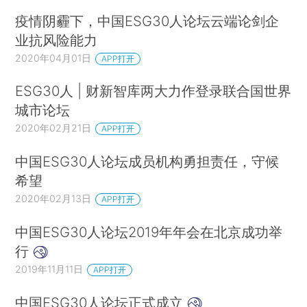
美元，占全球ETF资产净值的70%（ETFGI）。
疫情阴霾下，中国ESG30人论坛云端论剑企
业抗风险能力
相较于股票型ETF，债券型ETF发展较晚。自2002年7月贝莱德-安
2020年04月01日
APP打开
硕（iShares）推出第一批债券ETF，18年来债券型ETF无论数量还
是规模都取得了长足的发展（2007年次贷危机后呈爆发式增
ESG30人 | 财新智库两大力作登录联合国世界
城市论坛
长），但基金数量和规模都仅达到股票型ETF市场的四分之一左
2020年02月21日
APP打开
右（图1），仍具较大发展空间。
中国ESG30人论坛成员机构勇担责任，守候
希望
2020年02月13日
APP打开
中国ESG30人论坛2019年年会在北京成功举
行
2019年11月11日
APP打开
中国ESG30人论坛正式成立