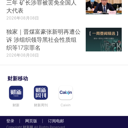
三年 矿长涉罪被罢免全国人
大代表
2026年08月08日
独家｜晋煤富豪张新明再遭公
3、ESG主题固收ETF
诉 涉组织领导黑社会性质组
根据Wind可统计基金数据显示，截至2020年Q1，美国债券ETF市
织等17宗罪名
2026年08月08日
场399只债券ETF中仅有5只ESG主题ETF，2只绿色债券ETF，所
有ESG主题基金成立时间最早可追溯至2017年3月，其中规模最大
的安硕ESG1-5年期美元公司债ETF（SUSB），基金规模为2.669
财新移动
亿美元，在所有债券ETF中仅排名178位（表3）。
财新
财新周刊
Caixin
登录
网页版
订阅电邮
|
|
Copyright 财新网 All Rights Reserved