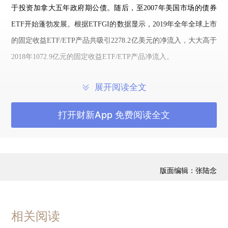
于投资加拿大五年政府期公债。随后，至2007年美国市场的债券
ETF开始蓬勃发展。根据ETFGI的数据显示，2019年全年全球上市
的固定收益ETF/ETP产品共吸引2278.2亿美元的净流入，大大高于
2018年1072.9亿元的固定收益ETF/ETP产品净流入。
国外固收ETF现状
展开阅读全文
（一）美国
打开财新App 免费阅读全文
1、市场规模及数量
美国拥有世界上最大最成熟的ETF市场，在高费率主动基金难以
版面编辑：张陆念
击败市场，被动投资方兴未艾的大环境下，ETF投资愈发受到投
资者青睐。截至2019年底，美国ETF市场拥有2172只基金，其中
股票型基金1466只、债券型基金399只、其他类型（e.g. 商品型、
相关阅读
混合型、货币市场型…）合计307只，资产净值之和达到4.32万亿