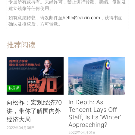
专属所有或持有。未经许可，禁止进行转载、摘编、复制及
建立镜像等任何使用。
如有意愿转载，请发邮件至
hello@caixin.com
，获得书面
确认及授权后，方可转载。
从基金产品来看，美国债券ETF市场前20大的基金全部由先锋（7
只）和贝莱德-安硕（13只）发行，覆盖范围包括：各种期限的宽
推荐阅读
基、公司债、国债、通胀保护、抵押支持、可转债和地方债。其
中排名第一的爆款产品先锋全债指数ETF追踪指数为彭博-巴克莱
全美债券市场指数（Barclays U.S. Aggregate Float Adjusted
Index），基金规模达到2690亿美元，相当于第2至6名的债券ETF
基金规模之和，远超其他债券ETF（表2）。
私房课
In Depth: As
向松祚：宏观经济70
Tencent Lays Off
讲，带你了解国内外
Staff, Is Its ‘Winter’
经济大局
Approaching?
2022年04月06日
2022年04月01日