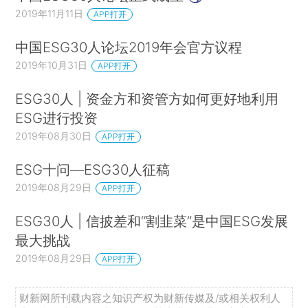
2019年11月11日
APP打开
中国ESG30人论坛2019年会官方议程
2019年10月31日
APP打开
ESG30人 | 资金方和资管方如何更好地利用
ESG进行投资
2019年08月30日
APP打开
ESG十问—ESG30人征稿
2019年08月29日
APP打开
2、管理人及主题分布
ESG30人 | 信披差和“割韭菜”是中国ESG发展
最大挑战
据wind可统计基金数据显示，截至2020年Q1，美国前三大债券型
2019年08月29日
APP打开
ETF基金管理人先锋（Vanguard）、贝莱德-安硕（iShares）和道
富（State Street）分别拥有18只、85只和31只债券型ETF，其基金
财新网所刊载内容之知识产权为财新传媒及/或相关权利人
规模占全市场份额超86%（表1）。