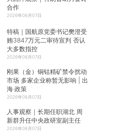
分点至51.5。两大行业PMI均连降三个月。这些数
合作
据显示中国经济复苏动能继续减弱，就业和通胀压
2026年08月07日
力持续增加。尽管如此，制造业和服务业企业对未
特稿｜国航原党委书记樊澄受
来预期仍较乐观，企业对未来新产品上市的前景亦
贿3847万元二审待宣判 否认
信心充足。
大多数指控
尽管A股部分股票调整剧烈，但我们并不认为A
2026年08月07日
股市场会快速进入单边下跌的走势。从外部环境来
刚果（金）铜钴精矿禁令扰动
看，美国1.9万亿美元刺激政策刚刚落地，且美国经
市场 多家企业称暂无影响 | 出
济距离充分就业和服务业强劲复苏仍有很大距离，
海·政策
外部流动性环境剧烈变化可能性较小；从近期经济
2026年08月07日
数据来看，2021年1-2月出口（美元口径）同比增
人事观察｜长期任职湖北 周
长60.6%，显著好于预期，1-2月进口（美元口径）
新群升任中央政研室副主任
同比增速为22.2%，也好于预期。我国出口韧性十
2026年08月07日
足，节后基建项目施工加快，制造业逐步恢复。整