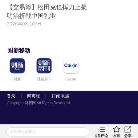
体来看，一季度经济仍会保持复苏态势；从政策面
【交易簿】松田克也挥刀止损
看，最新政治局会议强调保持宏观政策连续性、稳
明治折戟中国乳业
定性、可持续性，短期也很难看到流动性的急转
2026年08月07日
弯。“十四五”规划纲要不预设经济增长目标，对增
长质量方面的要求更高，中国目前正处于新一轮科
技创新周期的开始；从上市公司基本面来看，截至
财新移动
3月2日，沪深两市共有820家上市公司披露了
2020年年报业绩快报，504家公司实现营收和净利
润同比双增长，占比达61.46%。科创板表现尤为突
财新
财新周刊
Caixin
出，全部232家上市公司中七成公司实现营业收入
和净利润双增长；从与其他主要股票市场对比来
登录
网页版
订阅电邮
|
|
Copyright 财新网 All Rights Reserved
看，A股主要股指近十年涨幅低于世界其他主要股
票市场，随着全球“大放水”未停，价格仍在相对低
位的中国股市有望成为新一轮全球资产配置的重要
标的。
发表评论得积分
0
条评论
收藏
分享