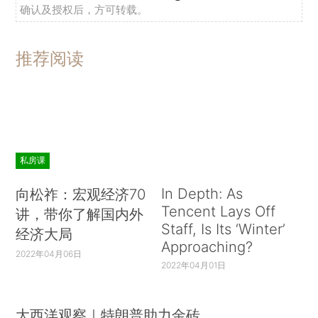
确认及授权后，方可转载。
后市展望
推荐阅读
2月A股市场先涨后跌，指数宽幅震荡，2月上
旬，国内宏观流动性的阶段性缓和，以及全球经济
复苏共振的预期驱动下，A 股快速上行；2月月
中，伴随着美债利率的加速上行，海外流动性环境
波动、以美股科技股为代表的高估值资产出现回
私房课
调，外部环境的影响加之过去两年多，A股市场风
In Depth: As
格长时间延续，部分行业、个股股价，已经到了
向松祚：宏观经济70
Tencent Lays Off
讲，带你了解国内外
2010年以来的较高位置，前期强势的抱团股均出现
Staff, Is Its ‘Winter’
经济大局
了大幅的调整。
Approaching?
2022年04月06日
2022年04月01日
从内部经济环境来看，据财新网报道，近日公
布的2月财新中国制造业PMI录得50.9，为2020年
6月以来最低；财新中国服务业PMI也回落0.5个百
大西洋观察｜特朗普助力金砖