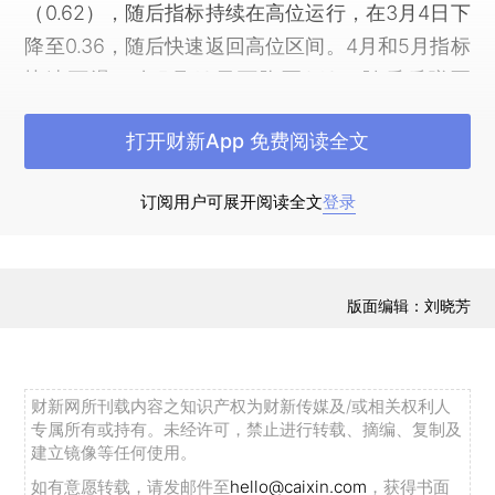
（0.62），随后指标持续在高位运行，在3月4日下
降至0.36，随后快速返回高位区间。4月和5月指标
快速下滑，在5月19日下降至0.18，随后反弹至
0.27左右运行，7月指标快速上升，在8月4日攀升
打开财新App 免费阅读全文
至0.48的高点后，持续下滑至9月2日的低点
（0.22），随后指标开始反弹，在10月14日攀升至
订阅用户可展开阅读全文
登录
0.37的高点。随后指标持续下滑，至11月12日的低
点0.17，12月指标反弹后持续下行，在1月27日创下
2019年2月以来的最低点0.10，随后指标持续上
版面编辑：刘晓芳
行。
2月A股市场急涨急跌，美国国债收益率加速上
行和投资者担忧货币政策收紧是引发春节后权益市
财新网所刊载内容之知识产权为财新传媒及/或相关权利人
场剧烈调整的重要原因。
创业板指
下跌6.86%，沪
专属所有或持有。未经许可，禁止进行转载、摘编、复制及
建立镜像等任何使用。
深300指数下跌0.28%，
上证综指
上涨0.75%，中
如有意愿转载，请发邮件至
hello@caixin.com
，获得书面
证1000指数上涨0.34%。