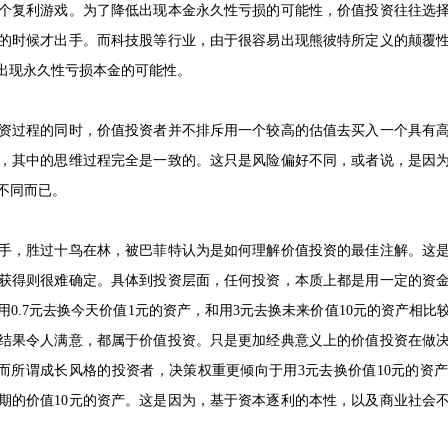
个复利游戏。为了降低出现本金永久性亏损的可能性，价值投资往往选
的时候才出手。而科技股等行业，由于很容易出现熊彼特所定义的颠覆
致出现永久性亏损本金的可能性。
资过程的同时，价值投资者并不排斥用一个较高的估值去买入一个具有
，其中的思维过程完全是一致的。这只是风险偏好不同，或者说，是因
不同而已。
手，胜过十鸟在林，被巴菲特认为是如何理解价值投资的最佳注解。这
获得则很难确定。具体到投资层面，任何投资，本质上都是用一定的资
0.7元去换今天价值1元的资产，和用3元去换未来价值10元的资产相
结果令人满意，都属于价值投资。只是更加经典意义上的价值投资在做
产，而所谓成长风格的投资者，决策权重更倾向于用3元去换价值10元的资
期的价值10元的资产。这是因为，基于资本逐利的本性，以及商业社会