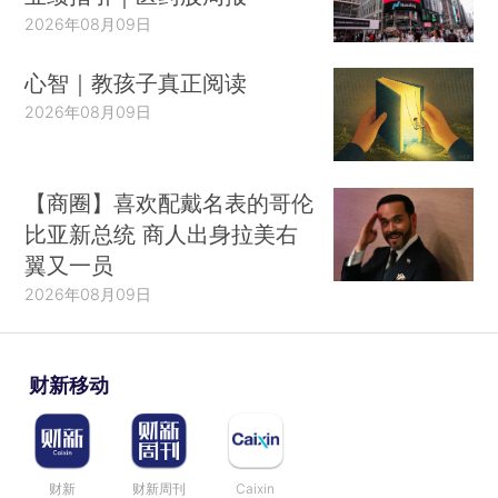
预计2017年下半年集中上市的新能源乘用车产品将
2026年08月09日
超过30款之多。虽然我们无从判定这些即将上市的
心智｜教孩子真正阅读
新能源汽车产品品质和质量，但从这些新品所属的
2026年08月09日
品牌来看，我们已经看到奥迪、奔驰、大众、传
祺、观致、魏派、蔚来、领克等一连串让人值得期
待的名字。据此，我们也有理由对中国新能源汽车
【商圈】喜欢配戴名表的哥伦
市场前景持有更加乐观的态度。
比亚新总统 商人出身拉美右
翼又一员
附：
2017年6月中国城市新能源汽车经济指数
2026年08月09日
报告
财新移动
财新
财新周刊
Caixin