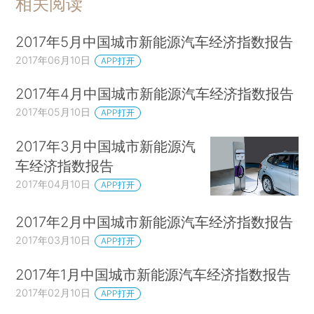
相关阅读
梳理中国新能源汽车市场近半年的发展，包含
2017年5月中国城市新能源汽车经济指数报告
进口新能源汽车产品在内，2017年上半年中国新能
2017年06月10日
APP打开
源汽车批发数量为16.7万辆，同比增长29%。相比
较乘用车市场2017年上半年3%的市场增幅，新能
2017年4月中国城市新能源汽车经济指数报告
源汽车增幅远高于乘用车市场总体；但与2016年上
2017年05月10日
APP打开
半年新能源汽车市场121%的市场增幅相比，中国新
2017年3月中国城市新能源汽
能源汽车市场增幅则呈现明显放缓的结果。
车经济指数报告
进一步探究市场增幅放缓背后的原因。从需求
2017年04月10日
APP打开
侧角度分析，由于政策层面的激励作用，纯电动新
2017年2月中国城市新能源汽车经济指数报告
能源汽车产品需求占比从2016年上半年的68%提升
2017年03月10日
APP打开
至2017年上半年的82%。但如果把丰田等企业推出
的混合动力汽车产品考虑在内，零售端数据显示，
2017年1月中国城市新能源汽车经济指数报告
2017年上半年混合动力产品的实际终端销量已经超
2017年02月10日
APP打开
过纯电动乘用车，其中，丰田汽车（含丰田和雷克