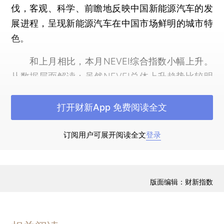
伐，客观、科学、前瞻地反映中国新能源汽车的发
展进程，呈现新能源汽车在中国市场鲜明的城市特
色。
和上月相比，本月NEVEI综合指数小幅上升。
从数据层面解读：虽然NEVEI总体上升趋势比较明
确，但由于新能源汽车供给侧改革力度低于市场预
期，中国新能源汽车推广短期进程依然进展缓慢。
打开财新App 免费阅读全文
从字面意义上解读供给：经济学中的供给是指
订阅用户可展开阅读全文
登录
生产者在某一特定时期内，在每一价格水平上愿意
并且能够提供的一定数量的商品或劳务。具体到新
能源汽车领域，新能源汽车供给侧改革突出体现在
版面编辑：财新指数
新能源汽车企业以相对合理的价格水平向市场提供
足够数量且符合消费者需求的新能源汽车整车产
品。