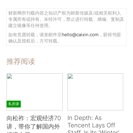
100表示联系相比以前较少。]数据显示，一带一路
总指数在2016年先上升后下降，在7月达到最高
财新网所刊载内容之知识产权为财新传媒及/或相关权利人
专属所有或持有。未经许可，禁止进行转载、摘编、复制及
值；2017年呈现平稳上升态势，在2017年6月达到
建立镜像等任何使用。
了年度最高值，为117.2。值得一提的是，自2016
如有意愿转载，请发邮件至
hello@caixin.com
，获得书面
年以来（除2016年2月外），一带一路总指数一直
确认及授权后，方可转载。
保持在100以上，说明中国在一带一路倡议的发展
过程中的重要性始终处于增强趋势。
推荐阅读
以2017年6月为例，一带一路总指数的上升主
要来自资本流通和双边关系的提升。在各子指数的
表现上，实物贸易指数、资本流通指数、双边关系
指数在2016年波动较大，2017年各指数波动减
小。其中，资本流通指数在2017年5月出现反弹
私房课
后，6月继续上升。而双边关系指数在2017年6月
In Depth: As
向松祚：宏观经济70
为89.7，连续五个月低于100，延续了2017年以来
Tencent Lays Off
讲，带你了解国内外
双边关系指数呈现萎缩态势的局面。
Staff, Is Its ‘Winter’