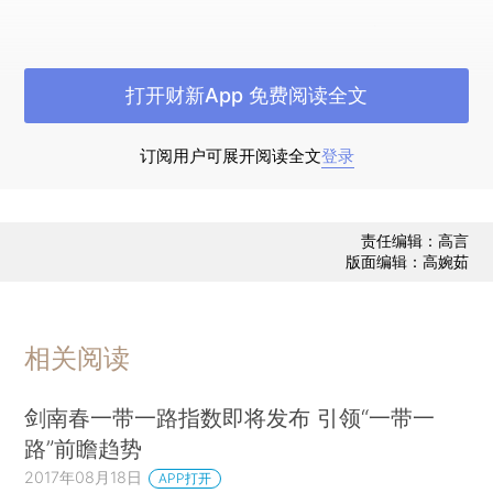
在指标体系的设置上，BRI融合了实物贸易指
数、资本流通指数、双边关系指数、跨国企业发展
打开财新App 免费阅读全文
情况和人口流动情况等子指数维度，力求以指标的
方式更加准确、及时地探讨企业在一带一路倡议下
订阅用户可展开阅读全文
登录
的投资机会，同时预测一带一路发展的整体走势以
及企业应如何在一带一路的倡议下实现共赢共享发
展。
责任编辑：高言
版面编辑：高婉茹
指数报告从一带一路总指数、一带一路横向指
数和一带一路纵向指数三个方面进行描述。
相关阅读
一带一路总指数是衡量中国和一带一路沿线国
家互动联系程度的景气指数。该指数以100为荣枯
剑南春一带一路指数即将发布 引领“一带一
分水线。[ 一带一路总指数高于100表示一带一路沿
路”前瞻趋势
线国家与中国的联系相比更加紧密，总指数小于
2017年08月18日
APP打开