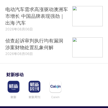
升态势。2017年6月，指数最高的国家是哈萨克斯
电动汽车需求高涨驱动澳洲车
坦，指数最低的国家为孟加拉国。
市增长 中国品牌表现强劲｜
出海·汽车
2026年08月06日
2016年3月由财新联合数联铭品公司（BBD）
侦查起诉审判执行均有漏洞
共同推出了万事达卡财新BBD中国新经济指数
涉案财物处置乱象何解
(NEI)，力图用实时动态大数据的挖掘方法，量化
2026年08月06日
中国新经济的发展状况。
截至目前，新经济系列指数已陆续推出：中国
财新移动
新能源汽车指数（NEVI）、伊利中国消费升级指数
（NECI）、中国数字经济指数（DEI）。
首期报告发布后，剑南春一带一路指数
财新
财新周刊
Caixin
（BRI）将在财新网指数频道