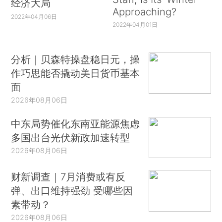
经济大局
Approaching?
2022年04月06日
一带一路横向指数主要用于展示每月中国与一
2022年04月01日
带一路沿线国家之间的互动联系程度，在国家层面
对一带一路沿线国家与中国的联系程度、“交易成
分析｜贝森特操盘稳日元，操
本”上作出指数化度量。2017年6月的数据表明，东
作巧思能否撬动美日货币基本
南亚、西亚北非部分国家与中国的联系在本月更为
面
紧密。
2026年08月06日
一带一路纵向指数对一带一路沿线国家各自的
中东局势催化东南亚能源焦虑
纵向发展变化进行指数化的展示。一带一路纵向指
多国出台光伏新政加速转型
数以100为荣枯分水线，[ 一带一路纵向指数大于
2026年08月06日
100表示一带一路国家与中国的联系相比以前更加
财新调查｜7月消费或有反
紧密，称之为指数景气，指数小于100表示联系相
弹、出口维持强劲 受哪些因
比以前较少。]2017年1-6月，一带一路沿线国家中
素带动？
纵向指数不小于100的国家占比在75%以上，中国
2026年08月06日
与一带一路沿线国家中的大多数国家的联系呈现上