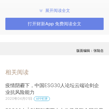
之于2013年的54%有所提升。但在这85%披露了ESG报告的公司
展开阅读全文
中，只有
12%
的报告经过了第三方审计。
-
与其他主要股指成分股平均水平相比，沪深300公司在ESG信息
打开财新App 免费阅读全文
披露的范围和质量上平均排名最为靠后。与之相较的其他主要股
指包括澳大利亚ASX200、香港恒生、日经 225、美国标普500、英
国富时100和韩国KOSPI200。值得注意的是，从2015年开始，香
版面编辑：张陆念
港恒生指数的平均披露得分快速攀升。正是在2015年，港交所
（HKEX）发布了咨询文件，将“建议披露”更改为“遵从并解释披
露”，提高了ESG披露的门槛。此后，许多在港交所上市的公司开
相关阅读
始陆续发布其首份ESG报告。这表明更加严格的监管可以更好地
疫情阴霾下，中国ESG30人论坛云端论剑企
推动ESG 披露。
业抗风险能力
-
虽然越来越多的中国公司开始披露ESG报告，但是指标层面的
2020年04月01日
APP打开
覆盖率仍低于平均标准水平。例如，万得金融数据库上
52%
的ESG