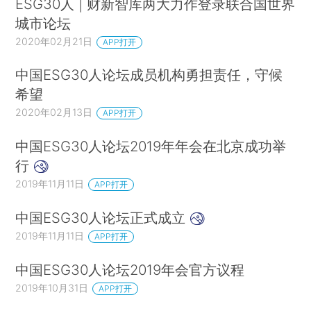
ESG30人 | 财新智库两大力作登录联合国世界
指标在沪深300范围内披露率
低于10％
，也就是说沪深300中, 低于
城市论坛
10%的公司在ESG报告中披露了这些指标。
2020年02月21日
APP打开
2、中国公司在拓展ESG披露的广度和深度上面临多
中国ESG30人论坛成员机构勇担责任，守候
个痛点，导致投资者无法参考披露进行投资决策。
希望
2020年02月13日
APP打开
A、披露指引多而分散：
在大量的指南面前，很多公司并不清楚究
竟需要披露哪些ESG信息。仅在沪深300的300家公司里，由多家
中国ESG30人论坛2019年年会在北京成功举
行
证券交易所、行业协会、学术机构而颁发的ESG披露指南就有
九
2019年11月11日
APP打开
种
之多。除此之外，上市公司还有对标评级机构的要求，导致披
露参考标准更加分散多元。ESG评级机构用于评估公司ESG表现
中国ESG30人论坛正式成立
的标准有很大差异，公司从这些评级机构所得到的信号也往往差
2019年11月11日
APP打开
异较大。在社会价值投资联盟、商道融绿、华证指数和富时罗素
中国ESG30人论坛2019年会官方议程
等四家ESG评级机构中，平均相关系数仅为
0.33
。相比之下，穆迪
2019年10月31日
APP打开
和标准普尔的信用评级相关性为
0.99
；这说明不同评级提供商对公