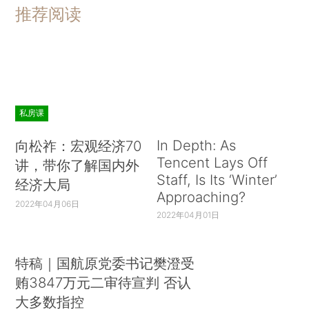
推荐阅读
专业支持。例如，“碳排放量”是衡量环境指数的一个关键指标。
但是很多公司往往对如何计算碳排放并不了解，特别当需要把碳
排放细分到直接排放（Scope 1）、间接排放（Scope 2）和其他间
接排放（Scope 3）范畴时。
私房课
E、指标背后逻辑理解欠缺：
公司不理解很多指标背后的逻辑，导
致披露的角度和内容无法满足监管和资本市场关注这些指标本身
In Depth: As
向松祚：宏观经济70
Tencent Lays Off
讲，带你了解国内外
的动机。例如，港交所要求的供应商区域分布的情况，其实是为
Staff, Is Its ‘Winter’
经济大局
了鼓励本地化采购减少运输过程中的碳排放。
Approaching?
2022年04月06日
2022年04月01日
3、关于改进 ESG 披露的几点建议
基于以上原因，上市公司的ESG信息披露对于投资人而言，参考
特稿｜国航原党委书记樊澄受
价值几乎不高，需要从披露标准统一化、指标定义专业化、披露
贿3847万元二审待宣判 否认
范围固定化、统计计算智慧化等方面进一步发展，相关的机构和
大多数指控