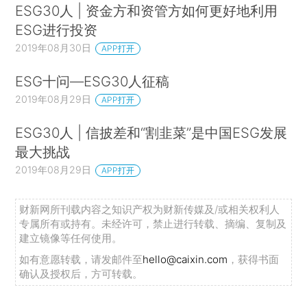
ESG30人 | 资金方和资管方如何更好地利用
司的ESG表现水平评价差别很大。
ESG进行投资
B、重大性议题判定的难题：
因为公司并不了解哪些ESG指标对其
2019年08月30日
APP打开
股东、其他利益相关方和外部评级更为重要，所以他们会选择披
ESG十问—ESG30人征稿
露那些难度小而非最重要的指标数据。例如，公司对定性指标和
2019年08月29日
APP打开
员工组成、财务指标等定量指标的披露率更高。
ESG30人 | 信披差和“割韭菜”是中国ESG发展
C、数据统计困难且质量不高：
许多公司没有完善的内部数据收集
最大挑战
流程可以用于收集详细的ESG数据。跨部门人工收集数据会降低
2019年08月29日
APP打开
数据质量，延长收集时间。对于收入来源复杂、拥有多个子部门
的大公司来说，这一点尤其具有挑战性。这就导致公司披露的数
财新网所刊载内容之知识产权为财新传媒及/或相关权利人
专属所有或持有。未经许可，禁止进行转载、摘编、复制及
据并不能与上市主体范畴保持一致，这样不同公司之间的对比就
建立镜像等任何使用。
显得没有意义。尤其在环境数据的披露范围上，某些行业在用电
如有意愿转载，请发邮件至
hello@caixin.com
，获得书面
密度和用水密度上，数量级都不尽相同。
确认及授权后，方可转载。
D、专业指标处理能力欠缺：
公司需要在理解指标要求时得到更多