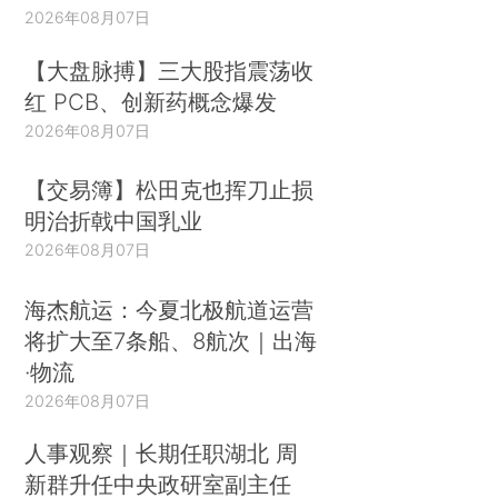
组织应该围绕以下方向努力：
2026年08月07日
【大盘脉搏】三大股指震荡收
- 内地监管机构应推出统一的披露指引，并聚焦最重要的指标，
红 PCB、创新药概念爆发
辅以强制披露要求。
虽然不同的发布机构会在目标和范围上有所
2026年08月07日
差异，但是应该设立一系列具体且强制性的标准。 中国监管机构
和交易所应该在全球报告倡议组织Global Reporting Initiative (GRI)
【交易簿】松田克也挥刀止损
等标准的基础上，结合中国上市公司的特色，尽快推出强制性的
明治折戟中国乳业
ESG信息披露指引。当然，监管与交易所应该鼓励上市公司进行
2026年08月07日
第三方报告鉴证。ESG是中国上市公司治理的有效补充，可以提
海杰航运：今夏北极航道运营
升中国上市公司在国际资本市场的价值和信赖，整体提升中国资
将扩大至7条船、8航次｜出海
本市场的水平。
·物流
2026年08月07日
- 上市公司应该采取线上化、智慧化的工具，来收集、监控ESG
数据，并通过历史数据和同行对标提升管理水平。
ESG披露应是
人事观察｜长期任职湖北 周
跨部门的自动化流程，而非过于依赖人工收集。公司的ESG表现
新群升任中央政研室副主任