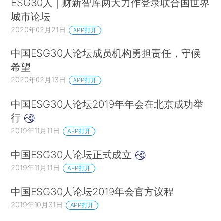
ESG30人 | 财新智库两大力作登录联合国世界
变、新兴市场的财富效应促使越来越多的高净值人群选择健康消
城市论坛
费以及医疗保健市场的不断创新，种种驱动因素使得该行业内的
2020年02月21日
APP打开
上市公司市场表现具有可观的发展潜力和强劲的增长动能。此
中国ESG30人论坛成员机构勇担责任，守候
外，在市场投资风险上升时期，医疗卫生主题概念股也可以帮助
希望
投资者实现下行保护，具有较强的投资防护性；此外，在经济处
2020年02月13日
APP打开
于低迷状态时，这一板块的市场表现也往往优于大盘整体，是规
避风险实现收益的重要选择之一。
中国ESG30人论坛2019年年会在北京成功举
行
（二）行业的ESG聚焦点分析
2019年11月11日
APP打开
根据挪威首相布伦特兰在1987年发布的《我们共同的未来》中首
中国ESG30人论坛正式成立
次对可持续发展概念提出的定义，可持续发展涉及可持续经济、
2019年11月11日
APP打开
可持续生态和可持续社会三方面的协调统一，其本质应当包括改
中国ESG30人论坛2019年会官方议程
善人类的生活质量，提高人类健康水平，创造一个保障人们平
2019年10月31日
APP打开
等、自由、教育、人权和免受暴力的社会环境。在人类可持续发