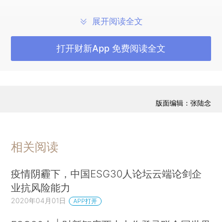
家之间存在一定差距。
展开阅读全文
打开财新App 免费阅读全文
此外，近年来设立衡量社会可持续发展和人类福利的指标，以推
动实现发展理念转变，进而引导价值目标更新，在全世界范围内
均呈现出蓬勃发展的态势。世界银行在2019年10月发布主权环
版面编辑：张陆念
境、社会和治理数据门户网站（Sovereign ESG Data Portal），在
主权ESG指标体系中设定了部分涉及衡量国家医疗卫生体系发展
水平的主要指标。根据世界银行数据，2017年我国获得安全管理
相关阅读
的卫生服务人群占比为72.08%，与发达国家美国的89.97%和英国
疫情阴霾下，中国ESG30人论坛云端论剑企
的97.75%相比存在一定差距。
业抗风险能力
在资本市场中，由于医疗卫生主题概念股背后的主要推动力包括
2020年04月01日
APP打开
人口老龄化速度加剧、生活方式逐步向重视个人健康的方向转