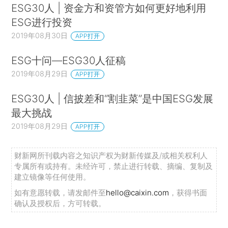
ESG30人 | 资金方和资管方如何更好地利用
展系统中，经济可持续是基础，生态可持续是条件，社会可持续
ESG进行投资
才是目的，可见，医疗卫生行业在可持续发展链条中的重要性毋
2019年08月30日
APP打开
庸置疑。
ESG十问—ESG30人征稿
对于医疗卫生企业而言，由于其业务活动具有经济属性和社会属
2019年08月29日
APP打开
性的双重属性，因此涉及的活动服务范围十分广泛，管理流程较
ESG30人 | 信披差和“割韭菜”是中国ESG发展
为复杂，日常经营中涉及到的社会与政府相关部门较多，服务难
最大挑战
度较大。此外，这些企业的收益具有外部性特征，短期内收益较
2019年08月29日
APP打开
低，但具有长期增长潜力，这一特性也使得其生产经营活动中面
临的风险较高，融资渠道受限。这类医疗卫生企业如何实现ESG
财新网所刊载内容之知识产权为财新传媒及/或相关权利人
理念整合，满足经济效益的同时实现社会效益的提升，是实现可
专属所有或持有。未经许可，禁止进行转载、摘编、复制及
建立镜像等任何使用。
持续发展的关键。
如有意愿转载，请发邮件至
hello@caixin.com
，获得书面
1.ESG表现提升为医疗卫生行业带来经济效益
确认及授权后，方可转载。
多项学术研究结果表明，ESG表现良好的企业同时具有较为突出