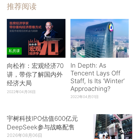
推荐阅读
的财务绩效，能在提升企业声誉的同时为其带来超额市场收益。
从医疗卫生行业上市公司的市场表现上看，将样本空间内2020年
评估中ESG表现得分处于前五名的医疗卫生行业上市公司近一年
内的市场表现与行业基准指数进行对比，如下图所示，在A股流通
市值加权下的top 5组合的市场表现整体而言优于中证医药这一基
私房课
准行业指数，存在一定超额收益。可见，ESG表现突出的医疗卫
In Depth: As
向松祚：宏观经济70
生企业其市场表现也较好，能带来一定的经济效益。
Tencent Lays Off
讲，带你了解国内外
Staff, Is Its ‘Winter’
经济大局
Approaching?
2022年04月06日
2022年04月01日
2.医疗卫生行业社会效益与ESG理念相契合
在社会福利理论中，福利的含义中包含基本生活保障，即在任何
宇树科技IPO估值600亿元
时期，广大社会成员的衣食住行医等物质生活的方方面面都能得
DeepSeek参与战略配售
到保障和满足。在2000年9月的联合国大会上，由189位国家领导
2026年08月06日