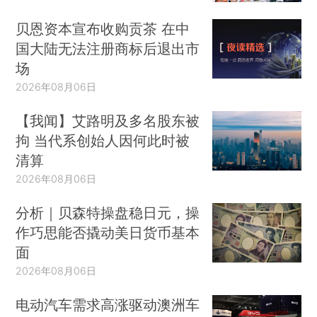
人签署发布的《联合国千年宣言》中提出实现8项“千年发展目
贝恩资本宣布收购贡茶 在中
标”（MDGs），这8项目标中包含降低儿童死亡率、与艾滋病毒、
国大陆无法注册商标后退出市
疟疾和其他疾病作斗争等涉及医疗卫生领域的行为活动。随后在
场
根据联合国2030年可持续发展议程中提出的可持续发展目标和具
2026年08月06日
体目标，其中第三点目标为“让不同年龄段的所有的人都过上健康
【我闻】艾路明及多名股东被
的生活，促进他们的安康”。可见医疗卫生行业自身具有一定的社
拘 当代系创始人因何此时被
会效益，并与可持续发展理念相契合。
清算
在国际上，对企业社会责任最为通行的认知是企业应对所有“利益
2026年08月06日
相关者”负责，从雇员、债权人与消费者，到社区、环境与社会，
分析｜贝森特操盘稳日元，操
但凡有利益关系都应被囊括其中，单独割裂出任何一部分都不利
作巧思能否撬动美日货币基本
于社会的良性发展。对于医疗卫生企业所产生的社会效益而言，
面
可以将其业务涉及到的利益相关者按职能与职责划分为医疗卫生
2026年08月06日
服务提供者、公共安全组织、环境保护、劳动保护和食品安全机
电动汽车需求高涨驱动澳洲车
构、文化、教育和体育机构、民政和慈善组织、社区组织、以及