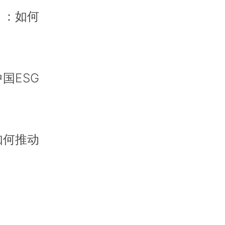
业协会能发挥
）：如何
转型问题，能
，贷款通则要
国ESG
现在一些企业
和流转，也没
抵押物。
色转型。碳达
如何推动
其实现在对于
梯，老房加装
实中国有大量
要激励和协同