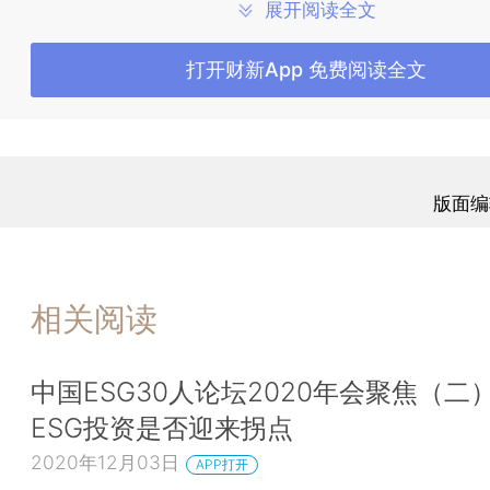
展开阅读全文
风险共担，特别在比较早期的绿色技术创新的风险共担方面做得不够
打开财新App 免费阅读全文
型机构投资者、国有机构投资者，在考评方面是有压力的。
我们走访了一家很大的机构投资，投资者说我们最重要的标准是投资
于8%，财政要考核我们的指标，如果低于8%，日子就不好过，影
收入、绩效考评，国企考评机制方面也没有跟上。
版面编
未来要更好发展绿色金融，实现绿色转型，我觉得需要政策集成，而
同。比如说中央政府和地方政府的协同，我们看到绿色金融改革开放
相关阅读
八市推出试验区的时候，地方政府有很大能量的，但是没有做绿色
的，除非有一些争取想进入第二批的试验区的地方政府，其它地方政
方面动力是不够的，中央和地方如何在发展绿色金融方面更好地协调
中国ESG30人论坛2020年会聚焦（二
ESG投资是否迎来拐点
一个政策集成和协同就是政府职能部门，包括规划、建筑、环境、能
2020年12月03日
APP打开
职能部门怎么协调。有关的信息评估缺少信息，环境部门信息怎么样