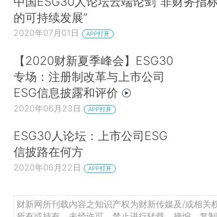
中国ESG30人论坛云端论剑“非财务指
的可持续发展”
投稿联系：
2020年07月01日
APP打开
杜老师 kedu@caixin.com
【2020财新夏季峰会】ESG30
合作联系：
专场：注册制改革与上市公司
ESG信息披露和评价
乔女士 yingqiao@caixin.com
2020年06月23日
APP打开
ESG30人论坛：上市公司ESG
信披路在何方
2020年06月22日
APP打开
财新网所刊载内容之知识产权为财新传媒及/或相关
所有或持有。未经许可，禁止进行转载、摘编、复制