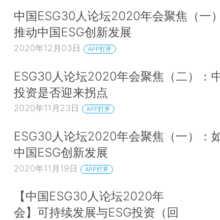
好、更方便地获取，这是需要关注的一件事。还有行业协会，现在行
中国ESG30人论坛2020年会聚焦（一
很大的作用，包括金融相关的行业协会，行业协会有没有关注到绿色
推动中国ESG创新发展
不能有效发挥职能，这也是很重要的问题。
2020年12月03日
APP打开
此外，法律法规政策的配套协调问题，比如贷款通则到现在没有修改
ESG30人论坛2020年会聚焦（二）：中
求贷款必须有抵押品，金融机构就比较困难了。我们做了案例调研，
投资是否迎来拐点
通过治理环境形成的生态资产基本上没有办法作为有效资产进行抵押
2020年11月23日
有办法估值，大概是靠企业自身信用和其它非绿色资产作为银行贷款
APP打开
从教育的角度，中国应该从小学就开始培养小学生知道我们怎么样绿
ESG30人论坛2020年会聚焦（一）：
峰、碳中和目标应该加到小学生课本里。
中国ESG创新发展
2020年11月19日
APP打开
还有一个范畴是社区，社区有教育的问题，有零碳社区排放的问题。
碳减排、碳达峰的事情，对社区民众的激励设置还不如老房子加装电
【中国ESG30人论坛2020年
电梯还有一些居民积极主动协调，但没有人协调做碳减排的行为。其
会】可持续发展与ESG投资（回
的屋顶、墙面都可以用来光伏发电，其成本增加也不多，这些是需