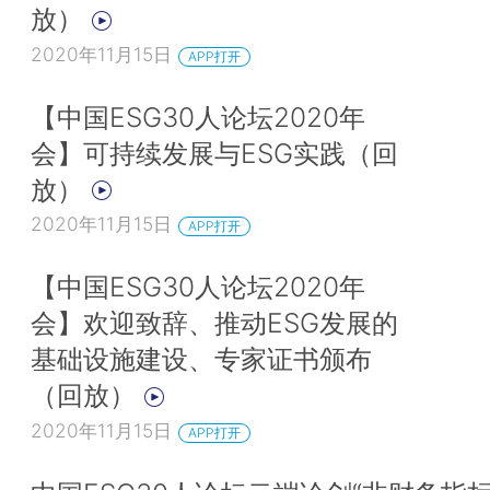
放）
的。
2020年11月15日
APP打开
最后，企业履行社会责任的时候，例如蚂蚁森林的项目，很多外国人
【中国ESG30人论坛2020年
责任就讲蚂蚁森林。企业履行社会责任的行为怎么样给予更好的激励
会】可持续发展与ESG实践（回
做的事情变成很多企业都来做。谈金融不能只谈金融，金融依托的是
放）
济和政府。如果社区都没有绿色转型的理念，没有向着绿色生产生活
2020年11月15日
只靠金融是起不了作用的。
APP打开
本文为作者在2021年4月22日由中国发展研究基金会主办的“碳中和
【中国ESG30人论坛2020年
色技术创新”博智宏观论坛月度研判上的演讲。
会】欢迎致辞、推动ESG发展的
基础设施建设、专家证书颁布
关于ESG30人
（回放）
中国ESG30人论坛由财新智库联合合作伙伴共同发起，是国内首家
2020年11月15日
APP打开
力的ESG智库网络和专业行业交流平台，旨在从政策建言、学术研
国际交流四个方面，推动中国ESG发展，助力中国经济高质量增长。