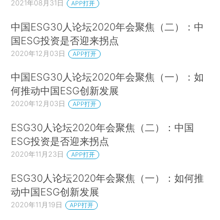
2021年08月31日
APP打开
对于投资者，对于公司，麦守信推荐参考世界基准联盟（World
中国ESG30人论坛2020年会聚焦（二）：中
Benchmarking Alliance, WBA），这有助于从可持续发展的良好商
国ESG投资是否迎来拐点
业实践中汲取灵感。“WBA已经确定了全球2000 家最具影响力的
2020年12月03日
APP打开
公司。根据你所在的行业，看看那些做得最好的行业领导者，向
中国ESG30人论坛2020年会聚焦（一）：如
他们学习，并尝试比他们做得更好。”他说。
何推动中国ESG创新发展
2020年12月03日
APP打开
麦守信重申了国际合作与交流的重要性与发展潜力。他认为，发
达国家对应对气候变化应承担特殊责任，因为自早期工业化以
ESG30人论坛2020年会聚焦（二）：中国
来，这些国家多年来排放了大部分温室气体。这些温室气体将会
ESG投资是否迎来拐点
在空气中存留上百年时间。富裕的工业化国家需要为南方国家的
2020年11月23日
APP打开
气候适应和减缓投入更多资金。“迄今为止，发达国家资金贡献不
ESG30人论坛2020年会聚焦（一）：如何推
足且令人失望，我们需要从格拉斯哥 COP26 开始看到改进。”他
动中国ESG创新发展
呼吁。
2020年11月19日
APP打开