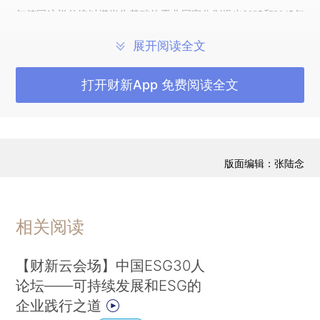
与德国这样传统以煤炭为基础的工业国家分别提出2035和2045年
实现净零目标；每个城市都应该设定碳中和目标，如哥本哈根提
展开阅读全文
出，2025年实现碳中和；瑞典引入了高碳税；挪威对电动汽车提
打开财新App 免费阅读全文
供补贴以及欧盟广泛地补贴可再生能源投资；法国、英国和意大
利逐步淘汰燃煤电厂。更多国家已承诺停止对新燃煤工厂的投
资；碳市场监管和碳交易创新。
版面编辑：张陆念
他认为，中国最近承诺停止在国外投资煤电是正确的一步，中国
碳市场今年也取得了重大进展，但他认为中国的碳价仍然太廉
价，无法提供最佳激励措施。在政府支持低碳创新领域，欧盟是
相关阅读
一个很好的例子。
【财新云会场】中国ESG30人
此外，麦守信指出，金融机构和投资者在国际上扮演着越来越重
论坛——可持续发展和ESG的
要的角色。“这是一个有力而积极的发展，股票市场和投资者期望
企业践行之道
遵守负责任的社会和环境标准，因为这对长期利润最有利。”