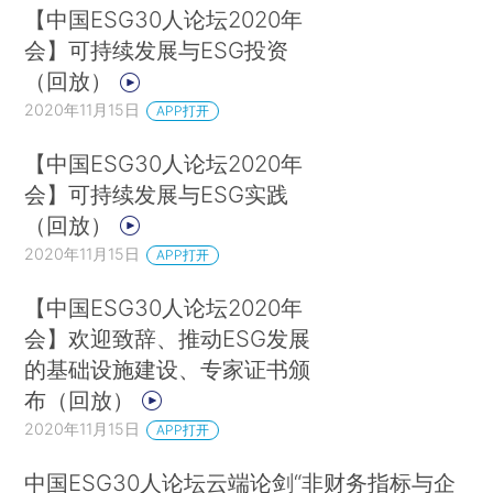
“气候变化面前，没有人可以仅仅当旁观者，每个人都必须积极行
【中国ESG30人论坛2020年
动。”麦守信强调。
会】可持续发展与ESG投资
（回放）
关于ESG30人
2020年11月15日
APP打开
中国ESG30人论坛由财新智库联合合作伙伴共同发
【中国ESG30人论坛2020年
起，是国内首家成立并深具影响力的ESG智库网络
会】可持续发展与ESG实践
和专业行业交流平台，旨在从政策建言、学术研
（回放）
究、行业实践、国际交流四个方面，推动中国ESG
2020年11月15日
APP打开
发展，助力中国经济高质量增长。
【中国ESG30人论坛2020年
投稿联系：
会】欢迎致辞、推动ESG发展
的基础设施建设、专家证书颁
杜老师 kedu@caixin.com
布（回放）
合作联系：
2020年11月15日
APP打开
乔女士 yingqiao@caixin.com
中国ESG30人论坛云端论剑“非财务指标与企