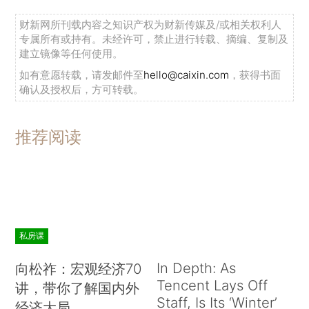
有环境E、社会S、公司治理G
三个一级指标，其
财新网所刊载内容之知识产权为财新传媒及/或相关权利人
中，环境（E）指标主要关注环保政策，环境风险
专属所有或持有。未经许可，禁止进行转载、摘编、复制及
规避以及绿色企业发展；社会（S）指标主要关注
建立镜像等任何使用。
产品质量、生产安全、劳工问题以及扶贫工作；公
如有意愿转载，请发邮件至
hello@caixin.com
，获得书面
确认及授权后，方可转载。
司治理（G）指标主要关注企业治理结构以及信息
透明度。除此之外，
还有环境压力EP、环境状态
ES、环境响应ER 等九个二级指标，以及当期环保
推荐阅读
处罚情况、绿色上市公司市值状况、金融机构绿色
金融工作活跃度等26 个三级指标。
在计算方法上，根据ESGDI指标体系，以2017
年1 月的数据为基期数据标准，每月运用大数据获
私房课
取的当期数据，进行数据标准化，得到当月的
In Depth: As
ESGDI最终值。
ESGDI由总指数和三项分指数（环
向松祚：宏观经济70
Tencent Lays Off
讲，带你了解国内外
境指数、社会指数和公司治理指数）构成。
Staff, Is Its ‘Winter’
经济大局