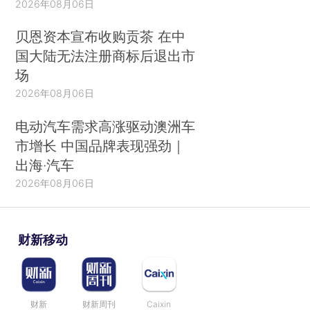
2026年08月06日
2017 年1-4 月社会指数在101.55 和97.23 间小
幅波动，从5 月起有明显的增长，至7 月达到
贝恩资本宣布收购贡茶 在中
国大陆无法注册商标后退出市
121.11。反映了
企业及资本市场为了顺应政策导向
场
及规避社会风险，越来越重视扶贫工作等社会议
2026年08月06日
题。
电动汽车需求高涨驱动澳洲车
2017 年1 至5 月公司治理指数呈现出缓慢上升
市增长 中国品牌表现强劲｜
趋势最高达到107.70，但在6 月到7 月间又有小幅
出海·汽车
回落到102.63。体现出相较于环境和社会指数，
社
2026年08月06日
会各利益相关方对公司治理的关注还有待提升。
综上，
ESGDI 可较为客观地反映我国各区域内
财新移动
的ESG 整体走势，成为当期区域内ESG 发展的“晴
雨表”，也一定程度上地反映区域内绿色金融和责任
投资的发展状态
，为监管机构制定政策提供宏观、
指向性的决策参考，为金融及投资机构规避环境社
财新
财新周刊
Caixin