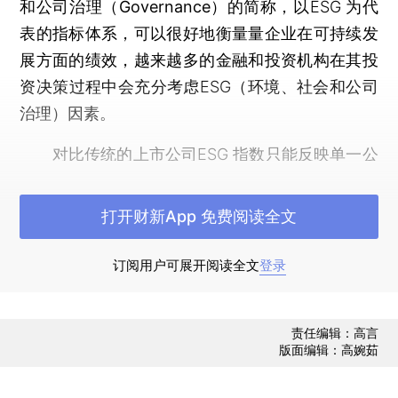
和公司治理（Governance）的简称
，以ESG 为代
表的指标体系，可以很好地衡量量企业在可持续发
展方面的绩效，越来越多的金融和投资机构在其投
资决策过程中会充分考虑ESG（环境、社会和公司
治理）因素。
对比传统的上市公司ESG 指数只能反映单一公
司的可持续发展绩效，但并无法反映ESG 在宏观环
境中的整体发展状态的特点。
ESGDI是通过科学的
打开财新App 免费阅读全文
指数模型构建，运用先进的大数据搜集方法，运用
最新的数据挖掘技术手段，从海量的政府、企业、
订阅用户可展开阅读全文
登录
市场行为中找出准确反映ESG 发展趋势的指标，
客
观地反映一定区域内（全国或各省市区）ESG（环
责任编辑：高言
境、社会和公司治理）的宏观景气状态。
版面编辑：高婉茹
ESGDI 的指标体系分为三个层次。
第一层次共