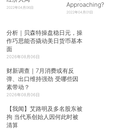
Approaching?
依据ESGDI的指标体系及数据计算方式，2017
2022年04月06日
2022年04月01日
年1 月至7 月的总指数分别为：100.00、99.93、
103.79、104.00、109.17、107.12 和115.26。可以
看出，虽然有个别月份的波动，
2017 年上半年我
分析｜贝森特操盘稳日元，操
国ESG 宏观趋势显示出整体向好的发展趋势。
反映
作巧思能否撬动美日货币基本
面
了在政策和市场的双重驱动下，符合环境、社会和
2026年08月06日
公司治理理念的资产得到了更多的关注，我国责任
投资和绿色金融得到了较快发展。
财新调查｜7月消费或有反
弹、出口维持强劲 受哪些因
从分指数上看，2017 年1 月-7 月的环境指
素带动？
数，从1 月的基数100.00 稳步上升到7 月的
2026年08月06日
122.04，除了6 月有小幅度下降外，每月均呈增长
趋势。显示出我国政府、企业和公众对环境保护和
【我闻】艾路明及多名股东被
绿色发展已经形成了高度的共识，
资本市场对绿色
拘 当代系创始人因何此时被
企业的关注和估值逐步提升。
清算