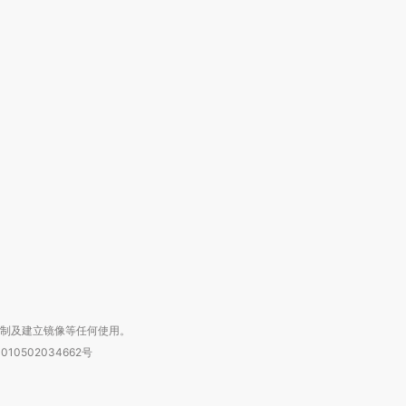
OX的吸金
马航飞行员跨国走私7万
视线｜被称为“蟑螂”的印
让中产们甘
粒摇头丸 尿检体内含3种
度Z世代 用街头抗争将教
秘鲁纳斯
”？
毒品
育部长拱下台
13人遇难
进第四届链博
【商旅对话】华住集团
技“链”接产
【特别呈现】寻找100种
CFO：不靠规模取胜，华
【特别呈
有意思的生活方式·第三对
住三大增长引擎是什么？
有意思的
复制及建立镜像等任何使用。
010502034662号