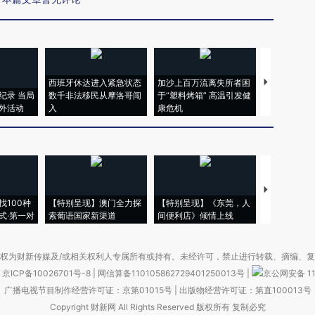
西班牙休达进入紧急状态
加沙上百万流离失所者困
视线｜HYR
纪录 当局
数千非法移民从摩洛哥闯
于“塑料烤箱” 高温引发健
术：是什么
外活动
入
康危机
心“花钱找虐
【推广】走
找100种
【特别呈现】澳门全力探
【特别呈现】《东莞，人
会，让数智科
式·第一对
索葡语国家新渠道
间便利店》倾情上线
业
权为财新传媒及/或相关权利人专属所有或持有。未经许可，禁止进行转载、摘编、
京ICP备10026701号-8
|
网信算备110105862729401250013号
|
京公网安备 11
广播电视节目制作经营许可证：京第01015号
|
出版物经营许可证：第直100013号
Copyright 财新网 All Rights Reserved 版权所有 复制必究