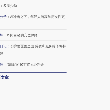
：
多看少动
分子
：
AI冲击之下，年轻人与高学历女性更
坤
：
耳闻目睹的几位律师
日记
：
长护险覆盖全国 筹资和服务给予将持
码
波
：
“沉睡”的10万亿元公积金
新文章