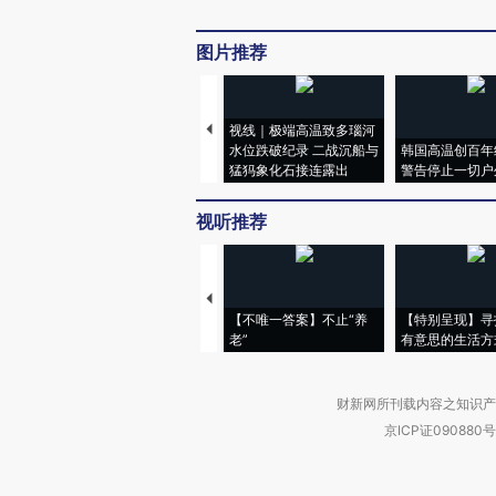
图片推荐
视线｜极端高温致多瑙河
水位跌破纪录 二战沉船与
韩国高温创百年
猛犸象化石接连露出
警告停止一切户
视听推荐
【不唯一答案】不止“养
【特别呈现】寻
老”
有意思的生活方
财新网所刊载内容之知识产
京ICP证090880号