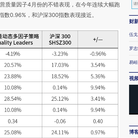
营质量因子4月份的不错表现，在今年连续大幅跑
数0.96%，和沪深300指数表现接近。
财
伍戈
罗志
易峘
视
博