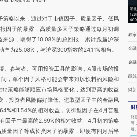
湖北
12
策略以来，通过对于市值因子、质量因子、低风
40
回报因子的暴露，高质量多因子策略通过每月初调
独家
来源，取得了10.08%的总回报，累计跑赢沪深
金融
率为25.08%，与沪深300指数的24.11%相当。
金融
、参与者、可用投资工具的影响，A股市场的投
能源
时间，单个因子风格可能会带来难以预料的风险和
 Beta策略能够顺应市场风格变化，达到更高的收益
财新
变，投资者风险偏好降低。进取型因子中的金融风
财
64%和1.54%的相对收益，防御型因子在4月普遍
财
因子中最高的2.69%的相对收益。4月初的策略
写
引
高质量因子等成长类因子的暴露，即便有四月后半