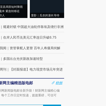
宜昌局部短时降雨
8毫米 紧急转移近
00人
显影｜瓜农的漫长等待
｜
规避封锁 中国超大油轮停靠埃及绕行非洲
｜
在岸人民币兑美元汇率连日升破6.75
我闻
｜
资管掌舵人更替 百年人寿僵局何解
｜
多国出台光伏新政加速转型
周刊
｜
【封面报道】电力现货市场元年突进
新网主编精选版电邮
样例
新网新闻版电邮全新升级！财新网主编精心编
，每个工作日定时投递，篇篇重磅，可信可
。