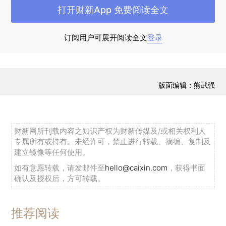
证综指
7月震荡下跌1.56%。本月经营质量因子表现
打开财新App 免费阅读全文
最优，录得所有因子中最高的0.34%的相对收益，
进取型因子表现优于中性因子和防御型因子。
订阅用户可展开阅读全文
登录
7月初的因子调整中，我们继续保持了质量因
子和金融风险因子的暴露，但由于小市值因子的拖
版面编辑：熊武强
累，七月高质量多因子策略小幅下跌2.02%，单月
跑赢沪深300指数0.03%。
财新网所刊载内容之知识产权为财新传媒及/或相关权利人
专属所有或持有。未经许可，禁止进行转载、摘编、复制及
建立镜像等任何使用。
如有意愿转载，请发邮件至
hello@caixin.com
，获得书面
确认及授权后，方可转载。
推荐阅读