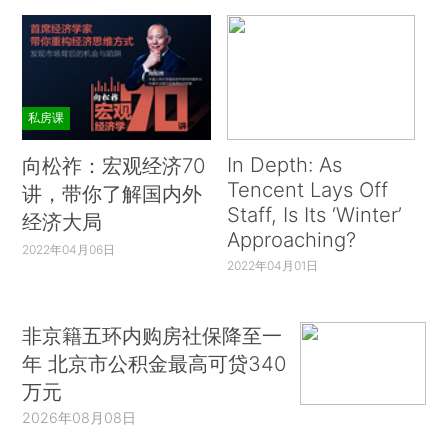
私房课
In Depth: As
向松祚：宏观经济70
Tencent Lays Off
讲，带你了解国内外
Staff, Is Its ‘Winter’
经济大局
Approaching?
2022年04月06日
8月伊始，中美贸易局势再度拉紧，8月1日特
2022年04月01日
朗普宣布对中国加征关税、8月5日美财政部将中国
列为“汇率操纵国”，带动全球股市波动加剧。
非京籍五环内购房社保降至一
年 北京市公积金最高可贷340
中美贸易摩擦已经进入一个长期的动态博弈的
万元
过程，经过一年多的反反复复，投资者对中美之间
2026年08月08日
博弈的认识愈加深入，对情绪面的影响逐渐减弱。