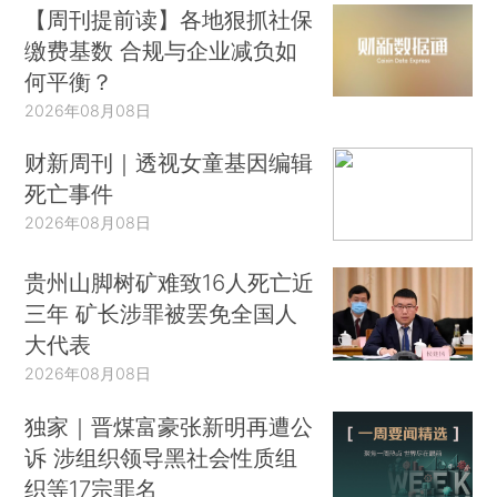
但资产价格对企业基本面的影响仍未全面反映，未
【周刊提前读】各地狠抓社保
缴费基数 合规与企业减负如
来随着中美贸易摩擦的深入，出口链企业受到的影
何平衡？
响将逐步显现。近期，房地产融资渠道收紧，年中
2026年08月08日
政治局会议再次强调“房住不炒”，政策的收紧将影
响房地产及其相关行业，使三季度经济承压。
财新周刊｜透视女童基因编辑
死亡事件
中美贸易摩擦是压力也是动力，国内对结构性
2026年08月08日
改革和金融市场对外开放的支持力度也越来越强，
在此过程中，拥有持续稳定盈利能力和健康安全财
贵州山脚树矿难致16人死亡近
务杠杆的各行业龙头企业将脱颖而出。长期来看，
三年 矿长涉罪被罢免全国人
货币政策支持适度宽松，市场结构化改革持续推
大代表
进，将进一步提振投资者信心、提高市场效率，推
2026年08月08日
动经济健康向上发展，帮助股市由“牛短熊长”逐步
独家｜晋煤富豪张新明再遭公
向“长期慢牛”转变。
诉 涉组织领导黑社会性质组
详细报告：
A股Smart Beta月度报告(2019年7
织等17宗罪名