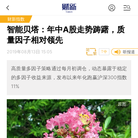
财新指数
智能贝塔：年中A股走势踌躇，质
量因子相对领先
2019年08月13日 15:05
T中
听报道
高质量多因子策略通过每月初调仓，动态暴露于稳定
的多因子收益来源，发布以来年化跑赢沪深300指数
11%
原图