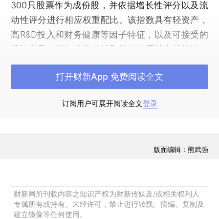
300只股票作为成份股，并依据增长性评分以及流
动性评分进行相应权重配比。该指数具有轻资产，
高R&D投入和财务健康等因子特征，以及可接受的
投资容量，较好的流动性和较低的周转率等特性。
中证财新锐联新动能指数的特色，在于能反映中国
打开财新App 免费阅读全文
新经济产业成长走势，消费科技类轻资产、高研发
投入的企业占比更大，因此作为投资工具能分享中
订阅用户可展开阅读全文
登录
国新经济增长的红利。
详细报告：
2019年11月中证财新锐联新动能指
数报告
版面编辑：熊武强
财新网所刊载内容之知识产权为财新传媒及/或相关权利人
专属所有或持有。未经许可，禁止进行转载、摘编、复制及
建立镜像等任何使用。