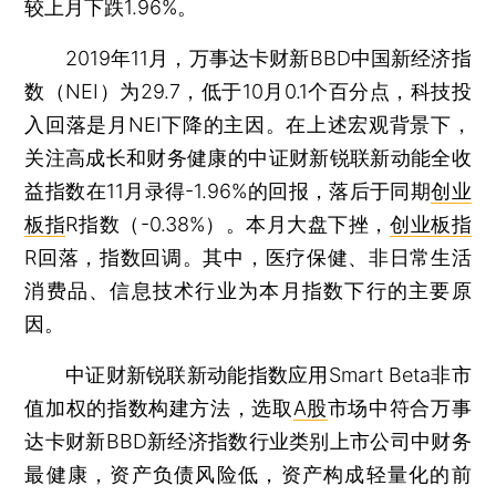
较上月下跌1.96%。
2019年11月，万事达卡财新BBD中国新经济指
数（NEI）为29.7，低于10月0.1个百分点，科技投
入回落是月NEI下降的主因。在上述宏观背景下，
关注高成长和财务健康的中证财新锐联新动能全收
益指数在11月录得-1.96%的回报，落后于同期
创业
板指
R指数（-0.38%）。本月大盘下挫，
创业板指
R回落，指数回调。其中，医疗保健、非日常生活
消费品、信息技术行业为本月指数下行的主要原
因。
中证财新锐联新动能指数应用Smart Beta非市
值加权的指数构建方法，选取
A股
市场中符合万事
达卡财新BBD新经济指数行业类别上市公司中财务
最健康，资产负债风险低，资产构成轻量化的前