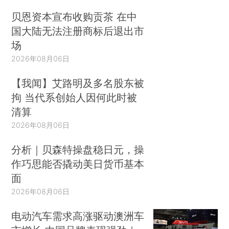
是，气候变化会让某些病原体直接或间接通过变异改变中间宿主
贝恩资本宣布收购贡茶 在中
或终宿主，形成新的传染病感染人类。例如禽流感和非典型性肺
国大陆无法注册商标后退出市
炎原先都只感染禽类和一些兽类，但这些疾病的病原体都已经在
场
人类身上发现并危害感染者健康。
2026年08月06日
（三）气候变化使动物和人类免疫系统更脆弱，更
【我闻】艾路明及多名股东被
拘 当代系创始人因何此时被
易感染病毒
清算
一些对动物和人类志愿者的实验证实，大气中的中波紫外线UVB
2026年08月06日
照射可损伤细胞介导的免疫反应能力，增加感染病菌的可能性。
分析｜贝森特操盘稳日元，操
而到达地面的UVB主要是由臭氧层中的臭氧吸收。相关研究表
作巧思能否撬动美日货币基本
明，大气中臭氧含量每减少1%，大约会引起具有生物学效应的
面
UVB到达地表增加1.5%-2.0% 。甲烷、氟化物等温室气体可与臭
2026年08月06日
氧发生化学反应，消耗臭氧，导致大气环境中UVB含量增加，使
电动汽车需求高涨驱动澳洲车
人类和动物对某些感染性疾病的抵抗力、免疫力下降，发病率增