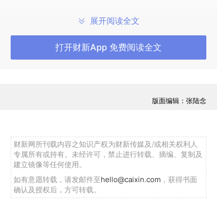
境等四方面途径，使传染病更易扩散和流行。
展开阅读全文
（一）气候变化加速病原体繁殖变异，加快疾病传
播
打开财新App 免费阅读全文
病原体问题是疾病传播的核心问题。全球气候变化通过加速病原
体变异、产生新型病原体、改变病原体分布扩散范围、改变病原
版面编辑：张陆念
体宿主等方式，进一步加速病原体的繁殖变异和传播。而病原体
每一次的进化和变异都为下一次的爆发埋下伏笔，病菌抗药性的
增加还可能导致超级病毒的出现，加大临床诊治的难度。病原体
财新网所刊载内容之知识产权为财新传媒及/或相关权利人
进化包括变异、与其他病原体基因交流等，主要取决于其繁殖的
专属所有或持有。未经许可，禁止进行转载、摘编、复制及
世代数和每一代的繁殖时间，而温度可以直接影响许多病原体的
建立镜像等任何使用。
繁殖率。对导致20世纪爆发的4次全球流感大流行病毒基因分析可
如有意愿转载，请发邮件至
hello@caixin.com
，获得书面
确认及授权后，方可转载。
得出，每一次的流感病毒毒株均有禽源性流感病毒提供部分基因
片段，通过基因重配后产生新的毒株，躲过人体免疫系统，从而