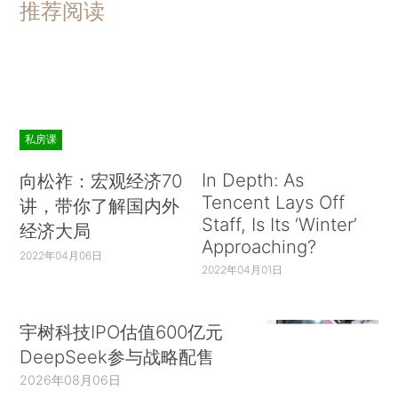
推荐阅读
引起全球流感。
（二）气候变化改变传染病传播模式，扩大传播范
围
全球气候变暖导致植物和动物地理分布格局发生改变，热带和温
私房课
带地区扩大，这些地带的肠道、虫媒传染病及寄生虫病也随着传
In Depth: As
向松祚：宏观经济70
播媒介的迁移而扩散。气候变化使一些原本已被消灭的病原体复
Tencent Lays Off
讲，带你了解国内外
苏以及新的病原体逐渐出现。登革热原本已在加勒比地区、巴
Staff, Is Its ‘Winter’
经济大局
西、秘鲁等地灭绝，但随着气候变暖在这些地区又卷土重来。而
Approaching?
2022年04月06日
新型病原体的出现，对人类社会来说是致命性的危害，因为在一
2022年04月01日
个新建立的生态系统中，微生物通常占据绝对的优势。此外，气
候变暖利于昆虫孳生繁衍，使昆虫提早出蛰，利于病原体在媒介
宇树科技IPO估值600亿元
DeepSeek参与战略配售
昆虫体内繁殖和发育，同时气候变化对野生动物的活动区域也有
2026年08月06日
一定影响，增加了病毒携带体感染人类的可能性。更加突出的