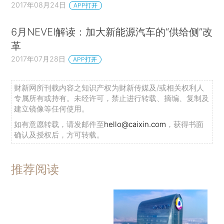
2017年08月24日
APP打开
翻山越海的比亚迪纯电动大巴
4年前，比亚迪在美国推广电动大巴，但很少
6月NEVEI解读：加大新能源汽车的“供给侧”改
有人相信，甚至差点让人“赶出去”。2013年3月，
革
比亚迪中标美国长滩运输署的10台电动巴士订单。
2017年07月28日
APP打开
半年后，这笔订单竟给比亚迪带来危机。
财新网所刊载内容之知识产权为财新传媒及/或相关权利人
当时，洛杉矶劳工局以比亚迪违反美国劳工法
专属所有或持有。未经许可，禁止进行转载、摘编、复制及
建立镜像等任何使用。
为由，突然查处比亚迪位于加州的工厂和办公大
如有意愿转载，请发邮件至
hello@caixin.com
，获得书面
楼。紧接着，《洛杉矶时报》头版刊登比亚迪欺诈
确认及授权后，方可转载。
员工的不实消息。
同时，洛杉矶工会组织LAANE甚至组织民众到
推荐阅读
比亚迪洛杉矶总部游行示威，“要求比亚迪滚出加
州”！竞争对手及其背后的超级政客也频频向美国政
府施压，要求取消比亚迪的巴士订单。最后，迫于