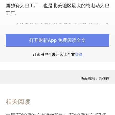
国独资大巴工厂，也是北美地区最大的纯电动大巴
工厂。
自比亚迪进入美国纯电动公交市场4年来，总
投资近2.3亿美金。发展至今，比亚迪在美国纯电
打开财新App 免费阅读全文
动公交市场已占据了80%以上的市场份额。Kevin
McCarthy表示：
“我很自豪像比亚迪这样的科技公
订阅用户可展开阅读全文
登录
司能落户兰卡斯特，这些电动大巴推动和改变了兰
卡斯特市、加州乃至美国的公交格局！”
版面编辑：高婉茹
相关阅读