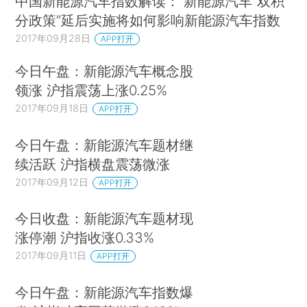
中国新能源汽车指数解读： 新能源汽车“双积
分政策”延后实施将如何影响新能源汽车指数
2017年09月28日
APP打开
今日午盘：新能源汽车概念股
比亚迪美国兰卡斯特纯电动大巴工厂员工合影
领涨 沪指震荡上涨0.25%
2017年09月18日
APP打开
一个里程碑事件的完成，背后必然要经历诸多
今日午盘：新能源汽车题材继
困难和挑战。从深圳“比亚迪路”到加州的“比亚迪
续活跃 沪指横盘震荡微涨
路”并不简单。成功不是偶然的，而是艰辛的。
2017年09月12日
APP打开
当年差点被美国“赶出去” 现在美国高官要把
今日收盘：新能源汽车题材现
它“请进来”
涨停潮 沪指收涨0.33%
从1999年在芝加哥注册公司到如今，一路走
2017年09月11日
APP打开
来，比亚迪翻越美国市场的“三座大山”。
今日午盘：新能源汽车指数爆
首先，电动车产业是一个新兴产业，让市场认