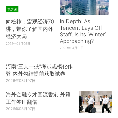
压力的长滩运输署董事会不得不宣布取消给比亚迪
的订单。
私房课
失去订单、民众反对、舆论质疑……一时间，
In Depth: As
向松祚：宏观经济70
Tencent Lays Off
比亚迪腹背受敌，犹如“困兽”。真金不怕火炼，经
讲，带你了解国内外
Staff, Is Its ‘Winter’
经济大局
历116天的“炼狱”之后，比亚迪纯电动大巴K9成为
Approaching?
全球首辆通过Altoona测试的12米纯电动大巴。
2022年04月06日
2022年04月01日
2015年4月，比亚迪不仅拿下长滩运输署10台电动
大巴订单，且再获50台追加，创下当时美国最大纯
河南“三支一扶”考试规模化作
电动大巴订单纪录！
弊 内外勾结提前获取试卷
2026年08月07日
海外金融专才回流香港 外籍
工作签证翻倍
2026年08月07日