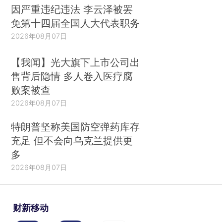
因严重违纪违法 李云泽被罢
免第十四届全国人大代表职务
2026年08月07日
【我闻】光大旗下上市公司出
2015年4月30日，比亚迪正式向美国洛杉矶郡大都会交通局交付首批纯电
售背后隐情 多人卷入医疗腐
动大巴
败案被查
2026年08月07日
从差点被“赶出去”，到如今，全美最大纯电动
特朗普坚称美国防空弹药库存
大巴工厂的落成，赢得美国共和党和民主党政要同
充足 但不会向乌克兰提供更
台盛赞，几乎所有美国主流的公交运营商都乐意与
多
比亚迪合作。这是比亚迪的胜利，也是中国制造向
2026年08月07日
高端智造转变的胜利。
重塑标签：从“被贴标签”到“制造标签”
财新移动
我们都在羡慕别人的成功，却不愿意走过别人