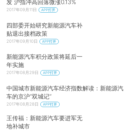
发 沪指冲高回落微涨0.13%
识和接纳需要一个过程。其次，比亚迪的“中国公
2017年09月11日
APP打开
司”身份，要知道美国人一开始带着有色眼镜看中国
四部委开始研究新能源汽车补
公司。最后，电动汽车产业盈利过程非常缓慢，如
贴退出接档政策
何在只有投入、没有产出的情况下保证公司正常运
2017年09月10日
APP打开
营也是个巨大的挑战。
新能源汽车积分政策将延后一
年实施
2017年08月29日
APP打开
中国城市新能源汽车经济指数解读：新能源汽
车的京沪“双城记”
2017年08月28日
APP打开
王传福：新能源汽车要进军无
地补城市